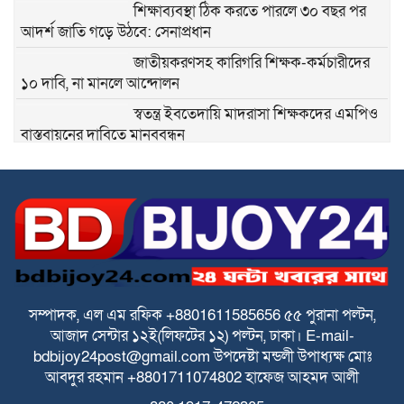
শিক্ষাব্যবস্থা ঠিক করতে পারলে ৩০ বছর পর
আদর্শ জাতি গড়ে উঠবে: সেনাপ্রধান
জাতীয়করণসহ কারিগরি শিক্ষক-কর্মচারীদের
১০ দাবি, না মানলে আন্দোলন
স্বতন্ত্র ইবতেদায়ি মাদরাসা শিক্ষকদের এমপিও
বাস্তবায়নের দাবিতে মানববন্ধন
স্বতন্ত্র ইবতেদায়ি মাদ্রাসার বেতন বন্ধের চক্রান্ত
ও মিথ্যা মামলার বিরুদ্ধে তীব্র প্রতিবাদ ও
প্রতিকার
পে স্কেল বাস্তবায়নে বাড়ছে উদ্বেগ ও হতাশা
ঘিওরে বালিয়াখোড়া ইউনিয়নের ৩নং ওয়ার্ডের
সম্পাদক, এল এম রফিক +8801611585656
৫৫ পুরানা পল্টন,
ইমাম ও খতিবদের সম্মানীর জন্য মসজিদ
আজাদ সেন্টার
১২ই(লিফটের ১২) পল্টন, ঢাকা।
E-mail-
নির্বাচনে দুর্নীতির অভিযোগ
bdbijoy24post@gmail.com
উপদেষ্টা মন্ডলী
উপাধ্যক্ষ মোঃ
আবদুর রহমান +8801711074802
হাফেজ আহমদ আলী
স্বতন্ত্র ইবতেদায়ি মাদ্রাসা জাতীয়করণ/