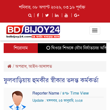
শনিবার, ০৮ অগাস্ট ২০২৬, ০৩:১৬ পূর্বাহ্ন
Toggle
navigati
শিরোনাম
ঘিওরে শিশুকে যৌন নির্যাতনের অভিযোগ
/
অপরাধ
,
আইন-আদালত
ফুলবাড়িয়ায় হুমকীর স্বীকার তদন্ত কর্মকর্তা
Reporter Name
/ ৪৭৮ Time View
Update : মঙ্গলবার, ২৩ জানুয়ারি, ২০২৪