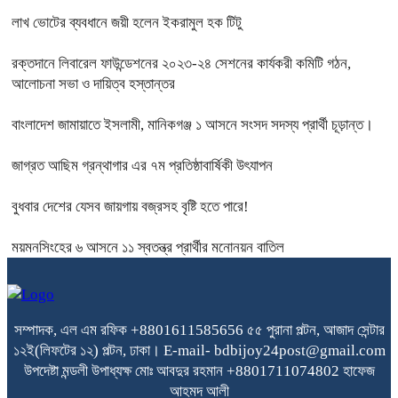
লাখ ভোটের ব্যবধানে জয়ী হলেন ইকরামুল হক টিটু
রক্তদানে লিবারেল ফাউন্ডেশনের ২০২৩-২৪ সেশনের কার্যকরী কমিটি গঠন,
আলোচনা সভা ও দায়িত্ব হস্তান্তর
বাংলাদেশ জামায়াতে ইসলামী, মানিকগঞ্জ ১ আসনে সংসদ সদস্য প্রার্থী চূড়ান্ত।
জাগ্রত আছিম গ্রন্থাগার এর ৭ম প্রতিষ্ঠাবার্ষিকী উৎযাপন
বুধবার দেশের যেসব জায়গায় বজ্রসহ বৃষ্টি হতে পারে!
ময়মনসিংহের ৬ আসনে ১১ স্বতন্ত্র প্রার্থীর মনোনয়ন বাতিল
সম্পাদক, এল এম রফিক +8801611585656
৫৫ পুরানা পল্টন, আজাদ সেন্টার
১২ই(লিফটের ১২) পল্টন, ঢাকা।
E-mail- bdbijoy24post@gmail.com
উপদেষ্টা মন্ডলী
উপাধ্যক্ষ মোঃ আবদুর রহমান +8801711074802
হাফেজ
আহমদ আলী