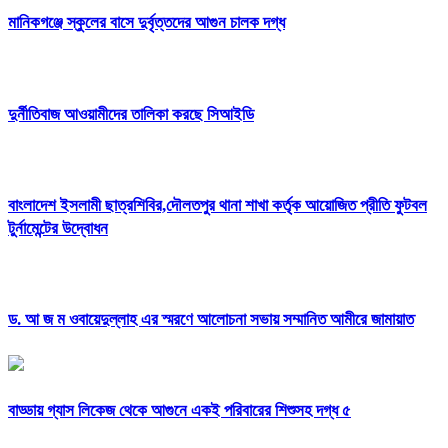
মানিকগঞ্জে স্কুলের বাসে দুর্বৃত্তদের আগুন চালক দগ্ধ
দুর্নীতিবাজ আওয়ামীদের তালিকা করছে সিআইডি
বাংলাদেশ ইসলামী ছাত্রশিবির,দৌলতপুর থানা শাখা কর্তৃক আয়োজিত প্রীতি ফুটবল
টুর্নামেন্টের উদ্বোধন
ড. আ জ ম ওবায়েদুল্লাহ এর স্মরণে আলোচনা সভায় সম্মানিত আমীরে জামায়াত
বাড্ডায় গ্যাস লিকেজ থেকে আগুনে একই পরিবারের শিশুসহ দগ্ধ ৫