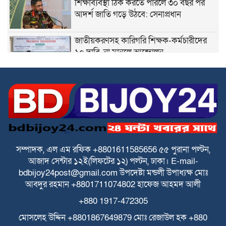
শিক্ষাব্যবস্থা ঠিক করতে পারলে ৩০ বছর পর
আদর্শ জাতি গড়ে উঠবে: সেনাপ্রধান
জাতীয়করণসহ কারিগরি শিক্ষক-কর্মচারীদের
১০ দাবি, না মানলে আন্দোলন
স্বতন্ত্র ইবতেদায়ি মাদরাসা শিক্ষকদের এমপিও
বাস্তবায়নের দাবিতে মানববন্ধন
স্বতন্ত্র ইবতেদায়ি মাদ্রাসার বেতন বন্ধের চক্রান্ত
ও মিথ্যা মামলার বিরুদ্ধে তীব্র প্রতিবাদ ও
প্রতিকার
সম্পাদক, এল এম রফিক +8801611585656
৫৫ পুরানা পল্টন,
আজাদ সেন্টার
১২ই(লিফটের ১২) পল্টন, ঢাকা।
E-mail-
পে স্কেল বাস্তবায়নে বাড়ছে উদ্বেগ ও হতাশা
bdbijoy24post@gmail.com
উপদেষ্টা মন্ডলী
উপাধ্যক্ষ মোঃ
আবদুর রহমান +8801711074802
হাফেজ আহমদ আলী
+880 1917-472305
ঘিওরে বালিয়াখোড়া ইউনিয়নের ৩নং ওয়ার্ডের
ইমাম ও খতিবদের সম্মানীর জন্য মসজিদ
মোসলেহ উদ্দিন +8801867649879
মোঃ রেজাউল হক
+880