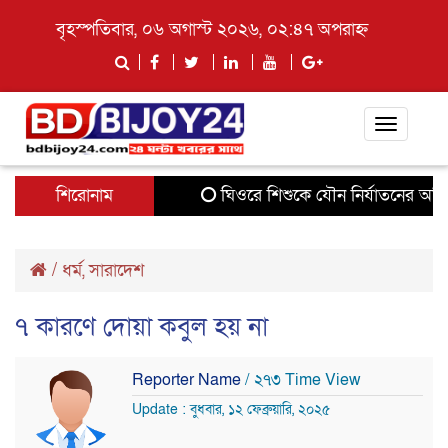
বৃহস্পতিবার, ০৬ অগাস্ট ২০২৬, ০২:৪৭ অপরাহ্ন
Toggle
navigati
শিরোনাম
ঘিওরে শিশুকে যৌন নির্যাতনের অভিযো
/
ধর্ম
,
সারাদেশ
৭ কারণে দোয়া কবুল হয় না
Reporter Name
/ ২৭৩ Time View
Update : বুধবার, ১২ ফেব্রুয়ারি, ২০২৫