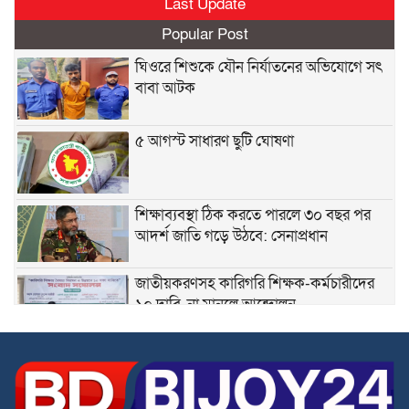
Last Update
Popular Post
ঘিওরে শিশুকে যৌন নির্যাতনের অভিযোগে সৎ
বাবা আটক
৫ আগস্ট সাধারণ ছুটি ঘোষণা
শিক্ষাব্যবস্থা ঠিক করতে পারলে ৩০ বছর পর
আদর্শ জাতি গড়ে উঠবে: সেনাপ্রধান
জাতীয়করণসহ কারিগরি শিক্ষক-কর্মচারীদের
১০ দাবি, না মানলে আন্দোলন
স্বতন্ত্র ইবতেদায়ি মাদরাসা শিক্ষকদের এমপিও
বাস্তবায়নের দাবিতে মানববন্ধন