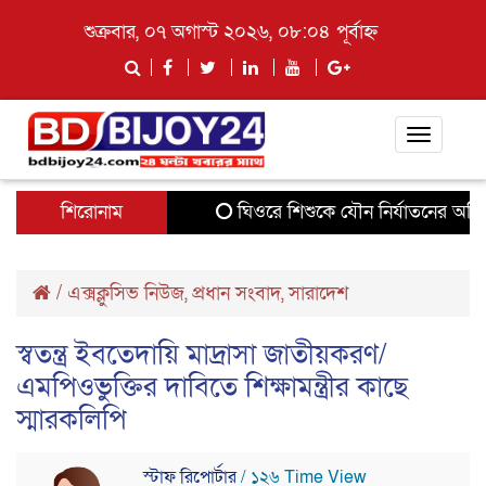
শুক্রবার, ০৭ অগাস্ট ২০২৬, ০৮:০৪ পূর্বাহ্ন
Toggle
navigati
শিরোনাম
ঘিওরে শিশুকে যৌন নির্যাতনের অভিয
/
এক্সক্লুসিভ নিউজ
,
প্রধান সংবাদ
,
সারাদেশ
স্বতন্ত্র ইবতেদায়ি মাদ্রাসা জাতীয়করণ/
এমপিওভুক্তির দাবিতে শিক্ষামন্ত্রীর কাছে
স্মারকলিপি
স্টাফ রিপোর্টার
/ ১২৬ Time View