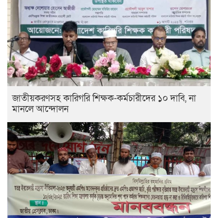
জাতীয়করণসহ কারিগরি শিক্ষক-কর্মচারীদের ১০ দাবি, না
মানলে আন্দোলন