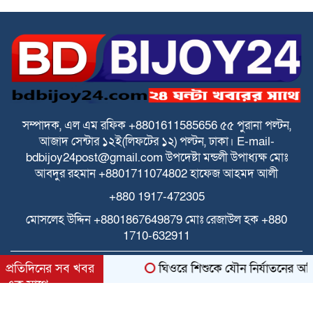
স্বতন্ত্র ইবতেদায়ি মাদরাসা শিক্ষকদের এমপিও
বাস্তবায়নের দাবিতে মানববন্ধন
স্বতন্ত্র ইবতেদায়ি মাদ্রাসার বেতন বন্ধের চক্রান্ত
ও মিথ্যা মামলার বিরুদ্ধে তীব্র প্রতিবাদ ও
প্রতিকার
সম্পাদক, এল এম রফিক +8801611585656
৫৫ পুরানা পল্টন,
আজাদ সেন্টার
১২ই(লিফটের ১২) পল্টন, ঢাকা।
E-mail-
পে স্কেল বাস্তবায়নে বাড়ছে উদ্বেগ ও হতাশা
bdbijoy24post@gmail.com
উপদেষ্টা মন্ডলী
উপাধ্যক্ষ মোঃ
আবদুর রহমান +8801711074802
হাফেজ আহমদ আলী
+880 1917-472305
ঘিওরে বালিয়াখোড়া ইউনিয়নের ৩নং ওয়ার্ডের
ইমাম ও খতিবদের সম্মানীর জন্য মসজিদ
মোসলেহ উদ্দিন +8801867649879
মোঃ রেজাউল হক
+880
নির্বাচনে দুর্নীতির অভিযোগ
1710-632911
স্বতন্ত্র ইবতেদায়ি মাদ্রাসা জাতীয়করণ/
All rights reserved © 2025 Themes Created by
প্রতিদিনের সব খবর
ঘিওরে শিশুকে যৌন নির্যাতনের অভিয
এমপিওভুক্তির দাবিতে শিক্ষামন্ত্রীর কাছে
BDITWork.com
এক সাথে
স্মারকলিপি
bdbijoy24.com