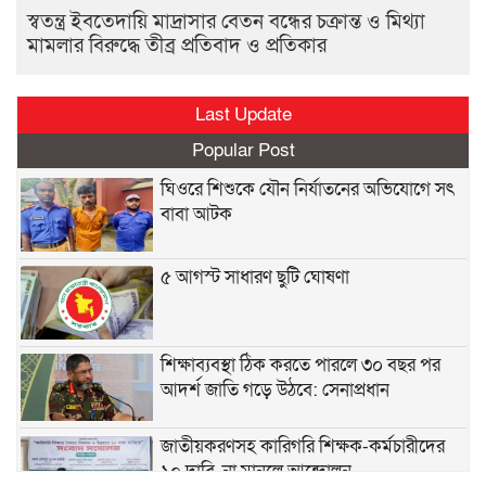
স্বতন্ত্র ইবতেদায়ি মাদ্রাসার বেতন বন্ধের চক্রান্ত ও মিথ্যা
মামলার বিরুদ্ধে তীব্র প্রতিবাদ ও প্রতিকার
Last Update
Popular Post
ঘিওরে শিশুকে যৌন নির্যাতনের অভিযোগে সৎ
বাবা আটক
৫ আগস্ট সাধারণ ছুটি ঘোষণা
শিক্ষাব্যবস্থা ঠিক করতে পারলে ৩০ বছর পর
আদর্শ জাতি গড়ে উঠবে: সেনাপ্রধান
জাতীয়করণসহ কারিগরি শিক্ষক-কর্মচারীদের
১০ দাবি, না মানলে আন্দোলন