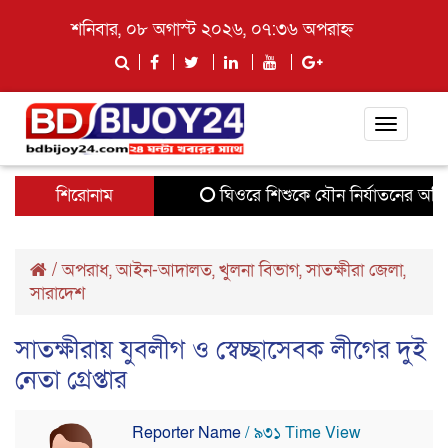
শনিবার, ০৮ অগাস্ট ২০২৬, ০৭:৩৬ অপরাহ্ন
Toggle
navigati
শিরোনাম
ঘিওরে শিশুকে যৌন নির্যাতনের অভিযো
/
অপরাধ
,
আইন-আদালত
,
খুলনা বিভাগ
,
সাতক্ষীরা জেলা
,
সারাদেশ
সাতক্ষীরায় যুবলীগ ও স্বেচ্ছাসেবক লীগের দুই
নেতা গ্রেপ্তার
Reporter Name
/ ৯৩১ Time View