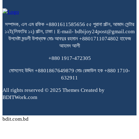
সম্পাদক, এল এম রফিক +8801611585656
৫৫ পুরানা পল্টন, আজাদ সেন্টার
১২ই(লিফটের ১২) পল্টন, ঢাকা।
E-mail- bdbijoy24post@gmail.com
উপদেষ্টা মন্ডলী
উপাধ্যক্ষ মোঃ আবদুর রহমান +8801711074802
হাফেজ
আহমদ আলী
+880 1917-472305
মোসলেহ উদ্দিন +8801867649879
মোঃ রেজাউল হক
+880 1710-
632911
All rights reserved © 2025 Themes Created by
BDITWork.com
bdit.com.bd