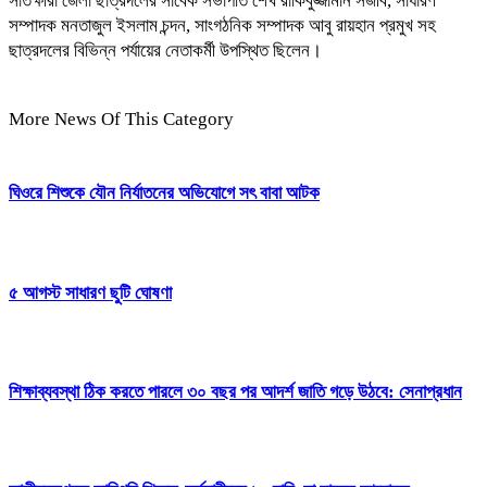
সাতক্ষীরা জেলা ছাত্রদলের সাবেক সভাপতি শেখ রাকিবুজ্জামান সজীব, সাধারণ
সম্পাদক মনতাজুল ইসলাম চন্দন, সাংগঠনিক সম্পাদক আবু রায়হান প্রমুখ সহ
ছাত্রদলের বিভিন্ন পর্যায়ের নেতাকর্মী উপস্থিত ছিলেন।
More News Of This Category
ঘিওরে শিশুকে যৌন নির্যাতনের অভিযোগে সৎ বাবা আটক
৫ আগস্ট সাধারণ ছুটি ঘোষণা
শিক্ষাব্যবস্থা ঠিক করতে পারলে ৩০ বছর পর আদর্শ জাতি গড়ে উঠবে: সেনাপ্রধান