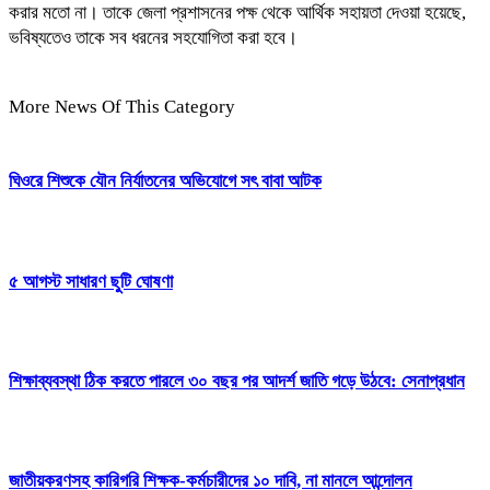
করার মতো না। তাকে জেলা প্রশাসনের পক্ষ থেকে আর্থিক সহায়তা দেওয়া হয়েছে,
ভবিষ্যতেও তাকে সব ধরনের সহযোগিতা করা হবে।
More News Of This Category
ঘিওরে শিশুকে যৌন নির্যাতনের অভিযোগে সৎ বাবা আটক
৫ আগস্ট সাধারণ ছুটি ঘোষণা
শিক্ষাব্যবস্থা ঠিক করতে পারলে ৩০ বছর পর আদর্শ জাতি গড়ে উঠবে: সেনাপ্রধান
জাতীয়করণসহ কারিগরি শিক্ষক-কর্মচারীদের ১০ দাবি, না মানলে আন্দোলন