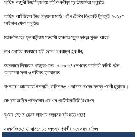
আছিম বহুমুখী উচ্চবিদ্যালয়ে বার্ষিক ক্রীড়া প্রতিযোগিতা অনুষ্ঠিত
আছিম আইডিয়াল উচ্চ বিদ্যালয় মাঠে “টেপ টেনিস ক্রিকেট টুর্নামেন্ট-২০২৪”
ফাইনাল খেলা অনুষ্ঠিত
ময়মনসিংহের ফুলবাড়ীয়ায় সন্ত্রাসী হামলায় স্কুল ছাত্র সুজন আহত
লাখ ভোটের ব্যবধানে জয়ী হলেন ইকরামুল হক টিটু
রক্তদানে লিবারেল ফাউন্ডেশনের ২০২৩-২৪ সেশনের কার্যকরী কমিটি গঠন,
আলোচনা সভা ও দায়িত্ব হস্তান্তর
বাংলাদেশ জামায়াতে ইসলামী, মানিকগঞ্জ ১ আসনে সংসদ সদস্য প্রার্থী চূড়ান্ত।
জাগ্রত আছিম গ্রন্থাগার এর ৭ম প্রতিষ্ঠাবার্ষিকী উৎযাপন
বুধবার দেশের যেসব জায়গায় বজ্রসহ বৃষ্টি হতে পারে!
ময়মনসিংহের ৬ আসনে ১১ স্বতন্ত্র প্রার্থীর মনোনয়ন বাতিল