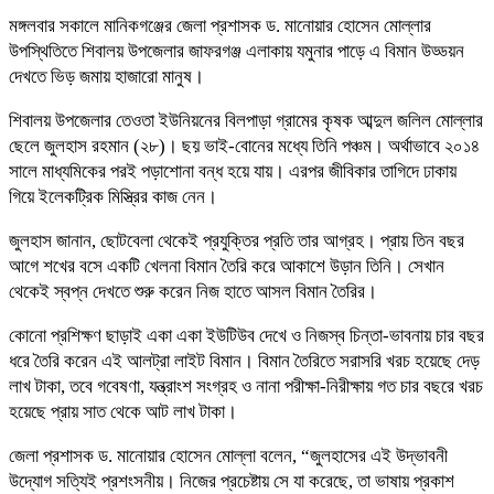
মঙ্গলবার সকালে মানিকগঞ্জের জেলা প্রশাসক ড. মানোয়ার হোসেন মোল্লার
উপস্থিতিতে শিবালয় উপজেলার জাফরগঞ্জ এলাকায় যমুনার পাড়ে এ বিমান উড্ডয়ন
দেখতে ভিড় জমায় হাজারো মানুষ।
শিবালয় উপজেলার তেওতা ইউনিয়নের বিলপাড়া গ্রামের কৃষক আব্দুল জলিল মোল্লার
ছেলে জুলহাস রহমান (২৮)। ছয় ভাই-বোনের মধ্যে তিনি পঞ্চম। অর্থাভাবে ২০১৪
সালে মাধ্যমিকের পরই পড়াশোনা বন্ধ হয়ে যায়। এরপর জীবিকার তাগিদে ঢাকায়
গিয়ে ইলেকট্রিক মিস্ত্রির কাজ নেন।
জুলহাস জানান, ছোটবেলা থেকেই প্রযুক্তির প্রতি তার আগ্রহ। প্রায় তিন বছর
আগে শখের বসে একটি খেলনা বিমান তৈরি করে আকাশে উড়ান তিনি। সেখান
থেকেই স্বপ্ন দেখতে শুরু করেন নিজ হাতে আসল বিমান তৈরির।
কোনো প্রশিক্ষণ ছাড়াই একা একা ইউটিউব দেখে ও নিজস্ব চিন্তা-ভাবনায় চার বছর
ধরে তৈরি করেন এই আলট্রা লাইট বিমান। বিমান তৈরিতে সরাসরি খরচ হয়েছে দেড়
লাখ টাকা, তবে গবেষণা, যন্ত্রাংশ সংগ্রহ ও নানা পরীক্ষা-নিরীক্ষায় গত চার বছরে খরচ
হয়েছে প্রায় সাত থেকে আট লাখ টাকা।
জেলা প্রশাসক ড. মানোয়ার হোসেন মোল্লা বলেন, “জুলহাসের এই উদ্ভাবনী
উদ্যোগ সত্যিই প্রশংসনীয়। নিজের প্রচেষ্টায় সে যা করেছে, তা ভাষায় প্রকাশ