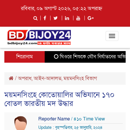
রবিবার, ০৯ অগাস্ট ২০২৬, ০৫:২২ অপরাহ্ন
Toggle
navigati
শিরোনাম
ঘিওরে শিশুকে যৌন নির্যাতনের অভিযোগে
/
অপরাধ
,
আইন-আদালত
,
ময়মনসিংহ বিভাগ
ময়মনসিংহে কোতোয়ালির অভিযানে ১৭০
বোতল ভারতীয় মদ উদ্ধার
Reporter Name
/ ৪১০ Time View
Update : বৃহস্পতিবার, ২৫ জানুয়ারি, ২০২৪