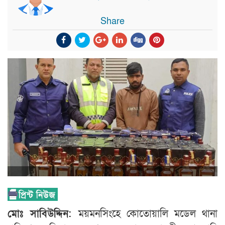
Share
মোঃ সাবিউদ্দিন:
ময়মনসিংহে কোতোয়ালি মডেল থানা