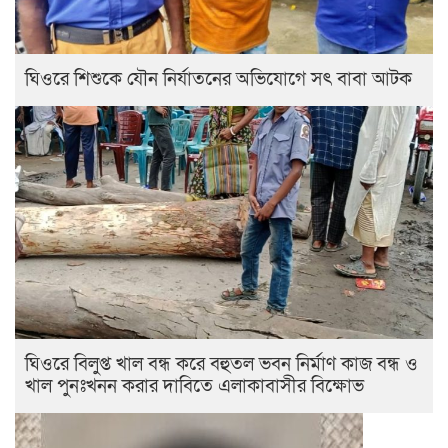
ঘিওরে শিশুকে যৌন নির্যাতনের অভিযোগে সৎ বাবা আটক
ঘিওরে বিলুপ্ত খাল বন্ধ করে বহুতল ভবন নির্মাণ কাজ বন্ধ ও
খাল পুনঃখনন করার দাবিতে এলাকাবাসীর বিক্ষোভ