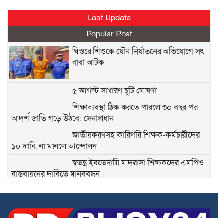
Last Update
Popular Post
ঘিওরে শিশুকে যৌন নির্যাতনের অভিযোগে সৎ
বাবা আটক
৫ আগস্ট সাধারণ ছুটি ঘোষণা
শিক্ষাব্যবস্থা ঠিক করতে পারলে ৩০ বছর পর
আদর্শ জাতি গড়ে উঠবে: সেনাপ্রধান
জাতীয়করণসহ কারিগরি শিক্ষক-কর্মচারীদের
১০ দাবি, না মানলে আন্দোলন
স্বতন্ত্র ইবতেদায়ি মাদরাসা শিক্ষকদের এমপিও
বাস্তবায়নের দাবিতে মানববন্ধন
স্বতন্ত্র ইবতেদায়ি মাদ্রাসার বেতন বন্ধের চক্রান্ত
ও মিথ্যা মামলার বিরুদ্ধে তীব্র প্রতিবাদ ও
প্রতিকার