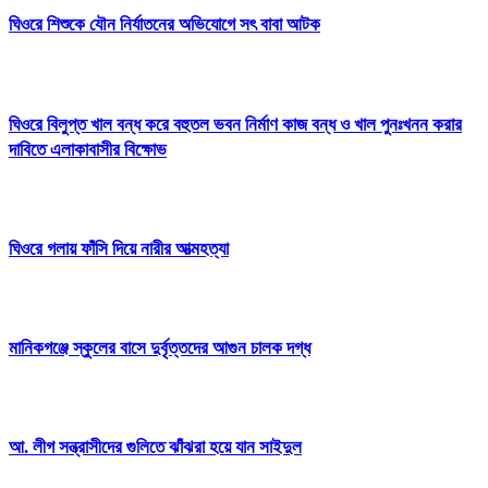
ঘিওরে শিশুকে যৌন নির্যাতনের অভিযোগে সৎ বাবা আটক
ঘিওরে বিলুপ্ত খাল বন্ধ করে বহুতল ভবন নির্মাণ কাজ বন্ধ ও খাল পুনঃখনন করার
দাবিতে এলাকাবাসীর বিক্ষোভ
ঘিওরে গলায় ফাঁসি দিয়ে নারীর আত্মহত্যা
মানিকগঞ্জে স্কুলের বাসে দুর্বৃত্তদের আগুন চালক দগ্ধ
আ. লীগ সন্ত্রাসীদের গুলিতে ঝাঁঝরা হয়ে যান সাইদুল