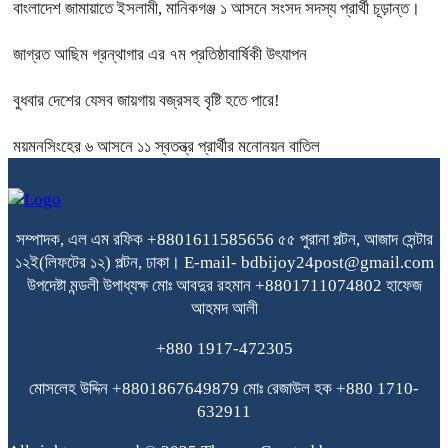
বাংলাদেশ জামায়াতে ইসলামী, মানিকগঞ্জ ১ আসনে সংসদ সদস্য প্রার্থী চূড়ান্ত।
জাগ্রত আছিম গ্রন্থাগার এর ৭ম প্রতিষ্ঠাবার্ষিকী উৎযাপন
বুধবার দেশের যেসব জায়গায় বজ্রসহ বৃষ্টি হতে পারে!
ময়মনসিংহের ৬ আসনে ১১ স্বতন্ত্র প্রার্থীর মনোনয়ন বাতিল
সম্পাদক, এল এম রফিক +8801611585656
৫৫ পুরানা পল্টন, আজাদ সেন্টার
১২ই(লিফটের ১২) পল্টন, ঢাকা।
E-mail- bdbijoy24post@gmail.com
উপদেষ্টা মন্ডলী
উপাধ্যক্ষ মোঃ আবদুর রহমান +8801711074802
হাফেজ
আহমদ আলী
+880 1917-472305
মোসলেহ উদ্দিন +8801867649879
মোঃ রেজাউল হক
+880 1710-
632911