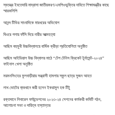
স্বতন্ত্র ইবতেদায়ি মাদ্রাসা জাতীয়করণ/এমপিওভুক্তির দাবিতে শিক্ষামন্ত্রীর কাছে
স্মারকলিপি
আনন্দ টিভির সাংবাদিকে মারধরের অভিযোগ
ঘিওরে গলায় ফাঁসি দিয়ে নারীর আত্মহত্যা
আছিম বহুমুখী উচ্চবিদ্যালয়ে বার্ষিক ক্রীড়া প্রতিযোগিতা অনুষ্ঠিত
আছিম আইডিয়াল উচ্চ বিদ্যালয় মাঠে “টেপ টেনিস ক্রিকেট টুর্নামেন্ট-২০২৪”
ফাইনাল খেলা অনুষ্ঠিত
ময়মনসিংহের ফুলবাড়ীয়ায় সন্ত্রাসী হামলায় স্কুল ছাত্র সুজন আহত
লাখ ভোটের ব্যবধানে জয়ী হলেন ইকরামুল হক টিটু
রক্তদানে লিবারেল ফাউন্ডেশনের ২০২৩-২৪ সেশনের কার্যকরী কমিটি গঠন,
আলোচনা সভা ও দায়িত্ব হস্তান্তর