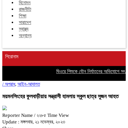
বিনোদন
রাজনীতি
শিক্ষা
সারাদেশ
স্বাস্থ্য
অন্যান্য
শিরোনাম
ঘিওরে শিশুকে যৌন নির্যাতনের অভিযোগে সৎ বা
/
অপরাধ
,
আইন-আদালত
ময়মনসিংহের ফুলবাড়ীয়ায় সন্ত্রাসী হামলায় স্কুল ছাত্র সুজন আহত
Reporter Name
/ ২২৮৫ Time View
Update : মঙ্গলবার, ২১ নভেম্বর, ২০২৩