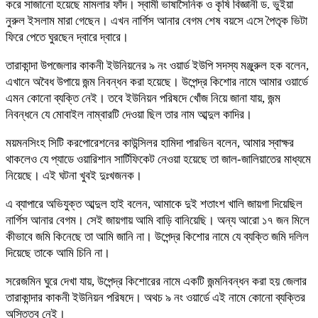
করে সাজানো হয়েছে মামলার ফাঁদ। স্বামী ভাষাসৈনিক ও কৃষি বিজ্ঞানী ড. ভুইয়া
নুরুল ইসলাম মারা গেছেন। এখন নার্গিস আনার বেগম শেষ বয়সে এসে পৈতৃক ভিটা
ফিরে পেতে ঘুরছেন দ্বারে দ্বারে।
তারাকান্দা উপজেলার কাকনী ইউনিয়নের ৯ নং ওয়ার্ড ইউপি সদস্য মঞ্জুরুল হক বলেন,
এখানে অবৈধ উপায়ে জন্ম নিবন্ধন করা হয়েছে। উপেন্দ্র কিশোর নামে আমার ওয়ার্ডে
এমন কোনো ব্যক্তি নেই। তবে ইউনিয়ন পরিষদে খোঁজ নিয়ে জানা যায়, জন্ম
নিবন্ধনে যে মোবাইল নাম্বারটি দেওয়া ছিল তার নাম আব্দুল কাদির।
ময়মনসিংহ সিটি করপোরেশনের কাউন্সিলর হামিদা পারভিন বলেন, আমার স্বাক্ষর
থাকলেও যে প্যাডে ওয়ারিশান সার্টিফিকেট নেওয়া হয়েছে তা জাল-জালিয়াতের মাধ্যমে
নিয়েছে। এই ঘটনা খুবই দুঃখজনক।
এ ব্যাপারে অভিযুক্ত আব্দুল হাই বলেন, আমাকে দুই শতাংশ খালি জায়গা দিয়েছিল
নার্গিস আনার বেগম। সেই জায়গায় আমি বাড়ি বানিয়েছি। অন্য আরো ১৭ জন মিলে
কীভাবে জমি কিনেছে তা আমি জানি না। উপেন্দ্র কিশোর নামে যে ব্যক্তি জমি দলিল
দিয়েছে তাকে আমি চিনি না।
সরেজমিন ঘুরে দেখা যায়, উপেন্দ্র কিশোরের নামে একটি জন্মনিবন্ধন করা হয় জেলার
তারাকান্দার কাকনী ইউনিয়ন পরিষদে। অথচ ৯ নং ওয়ার্ডে এই নামে কোনো ব্যক্তির
অস্তিত্ব নেই।