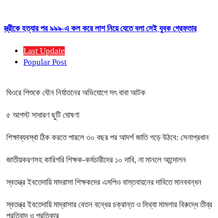
স্ত্রীকে হত্যার পর ৯৯৯-এ কল করে লাশ নিয়ে যেতে বলা সেই যুবক গ্রেফতার
Last Update
Popular Post
ঘিওরে শিশুকে যৌন নির্যাতনের অভিযোগে সৎ বাবা আটক
৫ আগস্ট সাধারণ ছুটি ঘোষণা
শিক্ষাব্যবস্থা ঠিক করতে পারলে ৩০ বছর পর আদর্শ জাতি গড়ে উঠবে: সেনাপ্রধান
জাতীয়করণসহ কারিগরি শিক্ষক-কর্মচারীদের ১০ দাবি, না মানলে আন্দোলন
স্বতন্ত্র ইবতেদায়ি মাদরাসা শিক্ষকদের এমপিও বাস্তবায়নের দাবিতে মানববন্ধন
স্বতন্ত্র ইবতেদায়ি মাদ্রাসার বেতন বন্ধের চক্রান্ত ও মিথ্যা মামলার বিরুদ্ধে তীব্র
প্রতিবাদ ও প্রতিকার