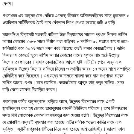
বেগম।
গণমাধ্যম এর অনুসন্ধানে বেরিয়ে এসেছে কীভাবে অস্তিত্বহীনের নামে জন্মসনদ ও
ওয়ারিশান সার্টিফিকেট তৈরি করে কৌশলে লিখে নেওয়া হয়েছে জমি ও বাড়ি।
ময়মনসিংহ বিদ্যাময়ী সরকারি বালিকা উচ্চ বিদ্যালয়ের সাবেক প্রধান শিক্ষক নার্গিস
আনার বেগমের ১৯৮৮ সালে নির্মাণ করা বাড়িসহ ৮ দশমিক ৯২ শতাংশ জায়গা জাল-
জালিয়াতি করে ২০২২ সালে দখল করে নিয়েছে তারই বাসার কেয়ারটেকার। জমির
বিআরএস রেকর্ডে ভুলে নার্গিস আনার বেগমের নামের স্থানে নাম ওঠে উপেন্দ্র
কিশোর তরফদারের। বাসার কেয়ারটেকার আব্দুল হাই এটি টের পেয়ে অন্য এক
ব্যক্তিকে উপেন্দ্র কিশোর সাজিয়ে নিজের ও স্থানীয় আরও ১৭ জনের নামে সম্পত্তি
রেজিস্ট্রি করে নিয়েছেন। এর মধ্যে আদালতে মামলা করে নাম সংশোধন করেন
নার্গিস আনার বেগম। তবে ততদিনে কেয়ারটেকার আব্দুল হাই নতুন মালিক সেজে
বাড়ি থেকে তাকেই বিতাড়িত করেন।
গণমাধ্যম কর্মীর অনুসন্ধানে বেড়িয়ে আসে, উপেন্দ্র কিশোরের নামে একটি
জন্মনিবন্ধন করা হয় জেলার তারাকান্দার কাকনী ইউনিয়ন পরিষদে। তবে নিবন্ধনের
সময় বিধি মোতাবেক কোনো কাগজপত্র জমা দেওয়া হয়নি। উপেন্দ্র কিশোরের নামে
যে মোবাইল নম্বরটি ব্যবহার করা হয়েছে এটির মালিক আব্দুল কাদির নামে এক
ব্যক্তি। স্থানীয় প্রভাবশালীদের নিয়ে করা হয়েছে জমি রেজিস্ট্রি। জায়গা দখল