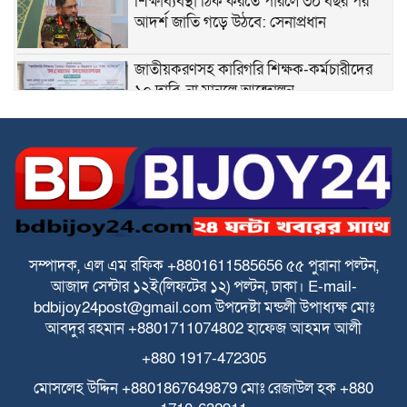
শিক্ষাব্যবস্থা ঠিক করতে পারলে ৩০ বছর পর
আদর্শ জাতি গড়ে উঠবে: সেনাপ্রধান
জাতীয়করণসহ কারিগরি শিক্ষক-কর্মচারীদের
১০ দাবি, না মানলে আন্দোলন
স্বতন্ত্র ইবতেদায়ি মাদরাসা শিক্ষকদের এমপিও
বাস্তবায়নের দাবিতে মানববন্ধন
স্বতন্ত্র ইবতেদায়ি মাদ্রাসার বেতন বন্ধের চক্রান্ত
ও মিথ্যা মামলার বিরুদ্ধে তীব্র প্রতিবাদ ও
প্রতিকার
সম্পাদক, এল এম রফিক +8801611585656
৫৫ পুরানা পল্টন,
আজাদ সেন্টার
১২ই(লিফটের ১২) পল্টন, ঢাকা।
E-mail-
পে স্কেল বাস্তবায়নে বাড়ছে উদ্বেগ ও হতাশা
bdbijoy24post@gmail.com
উপদেষ্টা মন্ডলী
উপাধ্যক্ষ মোঃ
আবদুর রহমান +8801711074802
হাফেজ আহমদ আলী
+880 1917-472305
ঘিওরে বালিয়াখোড়া ইউনিয়নের ৩নং ওয়ার্ডের
ইমাম ও খতিবদের সম্মানীর জন্য মসজিদ
মোসলেহ উদ্দিন +8801867649879
মোঃ রেজাউল হক
+880
নির্বাচনে দুর্নীতির অভিযোগ