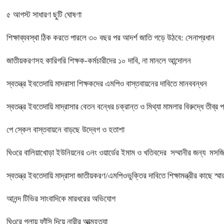
৫ আগস্ট সাধারণ ছুটি ঘোষণা
শিক্ষাব্যবস্থা ঠিক করতে পারলে ৩০ বছর পর আদর্শ জাতি গড়ে উঠবে: সেনাপ্রধান
জাতীয়করণসহ কারিগরি শিক্ষক-কর্মচারীদের ১০ দাবি, না মানলে আন্দোলন
স্বতন্ত্র ইবতেদায়ি মাদরাসা শিক্ষকদের এমপিও বাস্তবায়নের দাবিতে মানববন্ধন
স্বতন্ত্র ইবতেদায়ি মাদ্রাসার বেতন বন্ধের চক্রান্ত ও মিথ্যা মামলার বিরুদ্ধে তীব্র 
পে স্কেল বাস্তবায়নে বাড়ছে উদ্বেগ ও হতাশা
ঘিওরে বালিয়াখোড়া ইউনিয়নের ৩নং ওয়ার্ডের ইমাম ও খতিবদের সম্মানীর জন্য মসজিদ
স্বতন্ত্র ইবতেদায়ি মাদ্রাসা জাতীয়করণ/এমপিওভুক্তির দাবিতে শিক্ষামন্ত্রীর কাছে স্ম
আনন্দ টিভির সাংবাদিকে মারধরের অভিযোগ
ঘিওরে গলায় ফাঁসি দিয়ে নারীর আত্মহত্যা