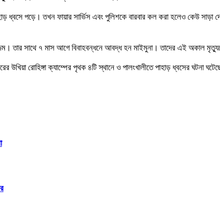
াড় ধ্বসে পড়ে। তখন ফায়ার সার্ভিস এবং পুলিশকে বারবার কল করা হলেও কেউ সাড়া দেয়নি
ম। তার সাথে ৭ মাস আগে বিবাহবন্ধনে আবদ্ধ হন মাইমুনা। তাদের এই অকাল মৃত্যুত
জারের উখিয়া রোহিঙ্গা ক্যাম্পের পৃথক ৪টি স্থানে ও পালংখালীতে পাহাড় ধ্বসের ঘটনা ঘট
া
ার