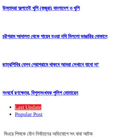
উস্তাদরা অল্পতেই খুশি (হুজুরা) বাংলাদেশ ও খুশি
চট্টগ্রাম আদালত থেকে গায়েব হওয়া নথি মিললো ভাঙারির দোকানে
ছাত্রশিবির যেসব প্রোগ্রামে থাকবে আমরা সেখানে যাবো না’
সংঘর্ষে রণক্ষেত্র, বিপুলসংখ্যক পুলিশ মোতায়েন
Last Update
Popular Post
ঘিওরে শিশুকে যৌন নির্যাতনের অভিযোগে সৎ বাবা আটক