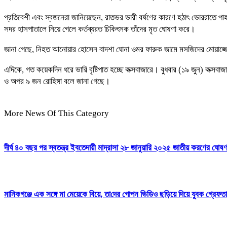
প্রতিবেশী এবং স্বজনেরা জানিয়েছেন, রাতভর ভারী বর্ষণের কারণে হঠাৎ ভোররাতে পাহ
সদর হাসপাতালে নিয়ে গেলে কর্তব্যরত চিকিৎসক তাঁদের মৃত ঘোষণা করে।
জানা গেছে, নিহত আনোয়ার হোসেন বাদশা ঘোনা ওমর ফারুক জামে মসজিদের মোয়াজ্জে
এদিকে, গত কয়েকদিন ধরে ভারি বৃষ্টিপাত হচ্ছে কক্সবাজারে। বুধবার (১৯ জুন) কক্সবা
ও অপর ৯ জন রোহিঙ্গা বলে জানা গেছে।
More News Of This Category
দীর্ঘ ৪০ বছর পর স্বতন্ত্র ইবতেদায়ী মাদ্রাসা ২৮ জানুয়ারি ২০২৫ জাতীয় করণের ঘোষণ
মানিকগঞ্জে এক সঙ্গে মা মেয়েকে বিয়ে, তা‌দের গোপন ভিডিও ছড়িয়ে দিয়ে যুবক গ্রেফত