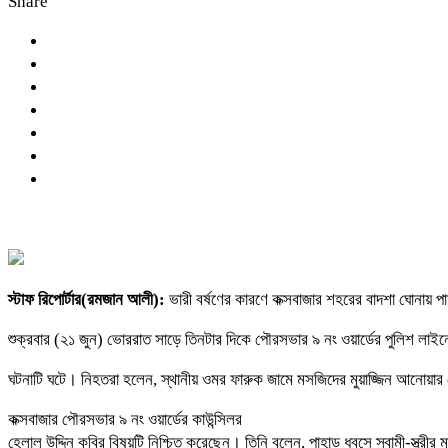
Share
স্টাফ রিপোর্টার(রমজান আলী):
ভারী বর্ষণের কারণে কক্সবাজার শহরের বাদশা ঘোনায় পাহা
শুক্রবার (২১ জুন) ভোররাত সাড়ে তিনটার দিকে পৌরসভার ৯ নং ওয়ার্ডের পুলিশ লাই
ঘটনাটি ঘটে। নিহতরা হলেন, স্থানীয় ওমর ফারুক জামে মসজিদের মুয়াজ্জিন আনোয়ার হো
কক্সবাজার পৌরসভার ৯ নং ওয়ার্ডের কাউন্সিলর
হেলাল উদ্দিন কবির বিষয়টি নিশ্চিত করেছেন। তিনি বলেন, পাহাড় ধ্বসে স্বামী-স্ত্রী