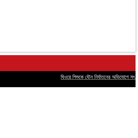
ঘিওরে শিশুকে যৌন নির্যাতনের অভিযোগে সৎ বাবা