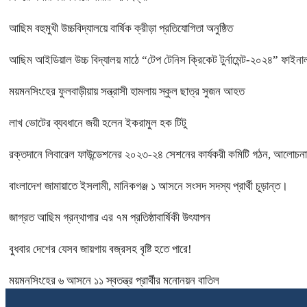
আছিম বহুমুখী উচ্চবিদ্যালয়ে বার্ষিক ক্রীড়া প্রতিযোগিতা অনুষ্ঠিত
আছিম আইডিয়াল উচ্চ বিদ্যালয় মাঠে “টেপ টেনিস ক্রিকেট টুর্নামেন্ট-২০২৪” ফাইনাল
ময়মনসিংহের ফুলবাড়ীয়ায় সন্ত্রাসী হামলায় স্কুল ছাত্র সুজন আহত
লাখ ভোটের ব্যবধানে জয়ী হলেন ইকরামুল হক টিটু
রক্তদানে লিবারেল ফাউন্ডেশনের ২০২৩-২৪ সেশনের কার্যকরী কমিটি গঠন, আলোচনা 
বাংলাদেশ জামায়াতে ইসলামী, মানিকগঞ্জ ১ আসনে সংসদ সদস্য প্রার্থী চূড়ান্ত।
জাগ্রত আছিম গ্রন্থাগার এর ৭ম প্রতিষ্ঠাবার্ষিকী উৎযাপন
বুধবার দেশের যেসব জায়গায় বজ্রসহ বৃষ্টি হতে পারে!
ময়মনসিংহের ৬ আসনে ১১ স্বতন্ত্র প্রার্থীর মনোনয়ন বাতিল