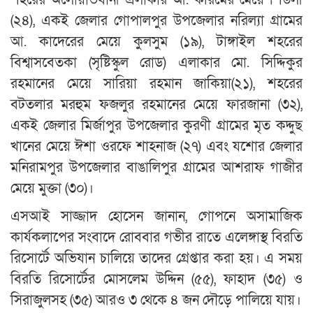
(২৪), একই জেলার গোপালপুর উপজেলার নরিল্যা গ্রামের
আ. কাদেরের মেয়ে কুলসুম (১৯), টাঙ্গাইল শহরের
বিশ্বাসবেতকা (সৃষ্টিস্কুল রোড) এলাকার মো. সিদ্দিকুর
রহমানের মেয়ে সারিয়া রহমান জাকিয়া(২১), শহরের
বটতলার মরহুম ফজলুর রহমানের মেয়ে ফারজানা (৩২),
একই জেলার মির্জাপুর উপজেলার কুরণী গ্রামের মৃত কদ্দুছ
খানের মেয়ে ঈশা ওরফে শাহনাজ (২৭) এবং যশোর জেলার
মনিরামপুর উপজেলার বাঙালিপুর গ্রামের আশরাফ গাজীর
মেয়ে মুক্তা (৩০)।
এসআই সাজ্জাদ হোসেন জানান, গোপনে অসামাজিক
কার্যকলাপের সংবাদে রোববার গভীর রাতে এলেঙ্গাস্থ বিরতি
রিসোর্টে অভিযান চালিয়ে তাদের গ্রেপ্তার করা হয়। এ সময়
বিরতি রিসোর্টের মোসলেম উদ্দিন (৫৫), ফাহাদ (৩৫) ও
সিরাজুলসহ (৩৫) আরও ৩ থেকে ৪ জন দৌড়ে পালিয়ে যায়।