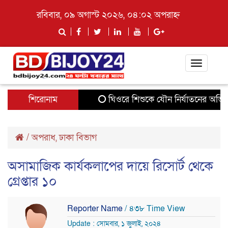
রবিবার, ০৯ অগাস্ট ২০২৬, ০৪:০২ অপরাহ্ন
Toggle
navigati
শিরোনাম
ঘিওরে শিশুকে যৌন নির্যাতনের অভিযোগ
/
অপরাধ
,
ঢাকা বিভাগ
অসামাজিক কার্যকলাপের দায়ে রিসোর্ট থেকে
গ্রেপ্তার ১০
Reporter Name
/ ৪৩৮ Time View
Update : সোমবার, ১ জুলাই, ২০২৪