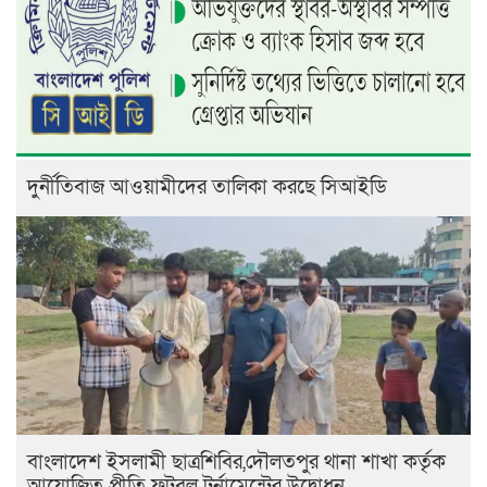
দুর্নীতিবাজ আওয়ামীদের তালিকা করছে সিআইডি
বাংলাদেশ ইসলামী ছাত্রশিবির,দৌলতপুর থানা শাখা কর্তৃক
আয়োজিত প্রীতি ফুটবল টুর্নামেন্টের উদ্বোধন