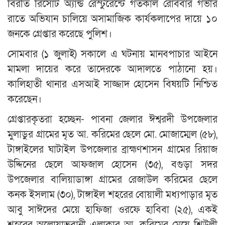
বিরতি রিসোর্ট অ্যান্ড রেস্টুরেন্টে গতকাল রোববার গভীর
রাতে অভিযান চালিয়ে অসামাজিক কার্যকলাপের দায়ে ১০
জনকে গ্রেপ্তার করেছে পুলিশ।
সোমবার (১ জুলাই) সকালে এ ঘটনায় মানবপাচার আইনে
মামলা দায়ের করে তাদেরকে আদালতে পাঠানো হয়।
কালিহাতী থানার এসআই সাজ্জাদ হোসেন বিষয়টি নিশ্চিত
করেছেন।
গ্রেপ্তারকৃতরা হচ্ছেন- পাবনা জেলার ঈশ্বরদী উপজেলার
মুলাডুর গ্রামের মৃত আ. করিমের ছেলে মো. মোজাম্মেল (৫৮),
টাঙ্গাইলের ঘাটাইল উপজেলার ব্রাহ্মণশাসন গ্রামের রিয়াজ
উদ্দিনের ছেলে আফজাল হোসেন (৩৫), বগুড়া সদর
উপজেলার বালিয়াডাঙ্গা গ্রামের রেজাউল করিমের ছেলে
কনক ইসলাম (৩০), টাঙ্গাইল শহরের বোয়ালী মধ্যপাড়ার মৃত
আবু সাঈদের মেয়ে হাফিজা ওরফে হাবিবা (২৫), একই
শহরের অলোয়াভবানী এলাকার আ. করিমের মেয়ে শিউলী