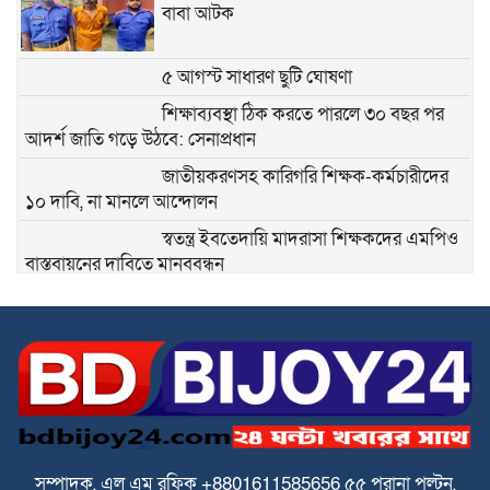
বাবা আটক
৫ আগস্ট সাধারণ ছুটি ঘোষণা
শিক্ষাব্যবস্থা ঠিক করতে পারলে ৩০ বছর পর
আদর্শ জাতি গড়ে উঠবে: সেনাপ্রধান
জাতীয়করণসহ কারিগরি শিক্ষক-কর্মচারীদের
১০ দাবি, না মানলে আন্দোলন
স্বতন্ত্র ইবতেদায়ি মাদরাসা শিক্ষকদের এমপিও
বাস্তবায়নের দাবিতে মানববন্ধন
স্বতন্ত্র ইবতেদায়ি মাদ্রাসার বেতন বন্ধের চক্রান্ত
ও মিথ্যা মামলার বিরুদ্ধে তীব্র প্রতিবাদ ও
প্রতিকার
পে স্কেল বাস্তবায়নে বাড়ছে উদ্বেগ ও হতাশা
ঘিওরে বালিয়াখোড়া ইউনিয়নের ৩নং ওয়ার্ডের
সম্পাদক, এল এম রফিক +8801611585656
৫৫ পুরানা পল্টন,