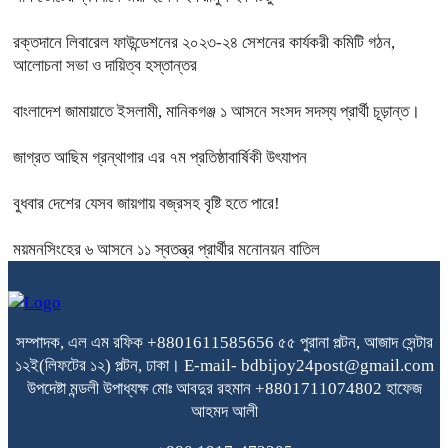
রক্তদানে লিবারেল ফাউন্ডেশনের ২০২৩-২৪ সেশনের কার্যকরী কমিটি গঠন,
আলোচনা সভা ও দায়িত্ব হস্তান্তর
বাংলাদেশ জামায়াতে ইসলামী, মানিকগঞ্জ ১ আসনে সংসদ সদস্য প্রার্থী চূড়ান্ত।
জাগ্রত আছিম গ্রন্থাগার এর ৭ম প্রতিষ্ঠাবার্ষিকী উৎযাপন
বুধবার দেশের যেসব জায়গায় বজ্রসহ বৃষ্টি হতে পারে!
ময়মনসিংহের ৬ আসনে ১১ স্বতন্ত্র প্রার্থীর মনোনয়ন বাতিল
সম্পাদক, এল এম রফিক +8801611585656
৫৫ পুরানা পল্টন, আজাদ সেন্টার
১২ই(লিফটের ১২) পল্টন, ঢাকা।
E-mail- bdbijoy24post@gmail.com
উপদেষ্টা মন্ডলী
উপাধ্যক্ষ মোঃ আবদুর রহমান +8801711074802
হাফেজ
আহমদ আলী