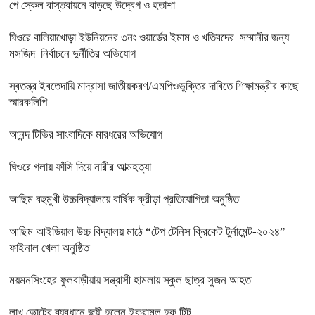
পে স্কেল বাস্তবায়নে বাড়ছে উদ্বেগ ও হতাশা
ঘিওরে বালিয়াখোড়া ইউনিয়নের ৩নং ওয়ার্ডের ইমাম ও খতিবদের সম্মানীর জন্য
মসজিদ নির্বাচনে দুর্নীতির অভিযোগ
স্বতন্ত্র ইবতেদায়ি মাদ্রাসা জাতীয়করণ/এমপিওভুক্তির দাবিতে শিক্ষামন্ত্রীর কাছে
স্মারকলিপি
আনন্দ টিভির সাংবাদিকে মারধরের অভিযোগ
ঘিওরে গলায় ফাঁসি দিয়ে নারীর আত্মহত্যা
আছিম বহুমুখী উচ্চবিদ্যালয়ে বার্ষিক ক্রীড়া প্রতিযোগিতা অনুষ্ঠিত
আছিম আইডিয়াল উচ্চ বিদ্যালয় মাঠে “টেপ টেনিস ক্রিকেট টুর্নামেন্ট-২০২৪”
ফাইনাল খেলা অনুষ্ঠিত
ময়মনসিংহের ফুলবাড়ীয়ায় সন্ত্রাসী হামলায় স্কুল ছাত্র সুজন আহত
লাখ ভোটের ব্যবধানে জয়ী হলেন ইকরামুল হক টিটু