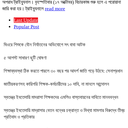
অপরাধ ট্রাইব্যুনাল। বৃহস্পতিবার (১৭ অক্টোবর) বিচারকাজ শুরু হলে এ পরোয়ানা
জারি করা হয়। ট্রাইব্যুনালে
read more
Last Update
Popular Post
ঘিওরে শিশুকে যৌন নির্যাতনের অভিযোগে সৎ বাবা আটক
৫ আগস্ট সাধারণ ছুটি ঘোষণা
শিক্ষাব্যবস্থা ঠিক করতে পারলে ৩০ বছর পর আদর্শ জাতি গড়ে উঠবে: সেনাপ্রধান
জাতীয়করণসহ কারিগরি শিক্ষক-কর্মচারীদের ১০ দাবি, না মানলে আন্দোলন
স্বতন্ত্র ইবতেদায়ি মাদরাসা শিক্ষকদের এমপিও বাস্তবায়নের দাবিতে মানববন্ধন
স্বতন্ত্র ইবতেদায়ি মাদ্রাসার বেতন বন্ধের চক্রান্ত ও মিথ্যা মামলার বিরুদ্ধে তীব্র
প্রতিবাদ ও প্রতিকার