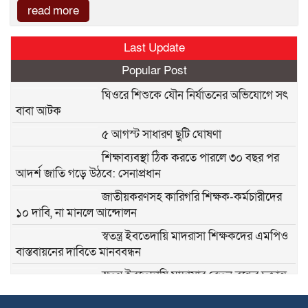
read more
Last Update
Popular Post
ঘিওরে শিশুকে যৌন নির্যাতনের অভিযোগে সৎ
বাবা আটক
৫ আগস্ট সাধারণ ছুটি ঘোষণা
শিক্ষাব্যবস্থা ঠিক করতে পারলে ৩০ বছর পর
আদর্শ জাতি গড়ে উঠবে: সেনাপ্রধান
জাতীয়করণসহ কারিগরি শিক্ষক-কর্মচারীদের
১০ দাবি, না মানলে আন্দোলন
স্বতন্ত্র ইবতেদায়ি মাদরাসা শিক্ষকদের এমপিও
বাস্তবায়নের দাবিতে মানববন্ধন
স্বতন্ত্র ইবতেদায়ি মাদ্রাসার বেতন বন্ধের চক্রান্ত
ও মিথ্যা মামলার বিরুদ্ধে তীব্র প্রতিবাদ ও প্রতিকার