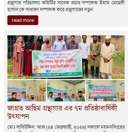
গ্রন্থাগার পরিচালনা কমিটির সাবেক প্রচার সম্পাদক ইমাম মেহেদী
হাসান’কে সাধারণ সম্পাদক করে গ্রন্থাগারের নতুন
read more
জাগ্রত আছিম গ্রন্থাগার এর ৭ম প্রতিষ্ঠাবার্ষিকী
উৎযাপন
মোঃ সাবিউদ্দিন: আজ (২৪ ফেব্রুয়ারী, ২০২৪) সকালে ময়মনসিংহের