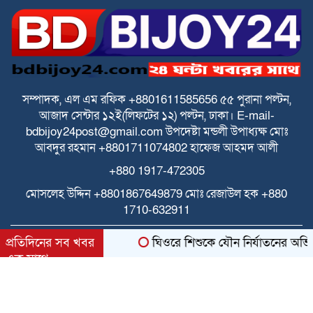
পে স্কেল বাস্তবায়নে বাড়ছে উদ্বেগ ও হতাশা
ঘিওরে বালিয়াখোড়া ইউনিয়নের ৩নং ওয়ার্ডের
ইমাম ও খতিবদের সম্মানীর জন্য মসজিদ
নির্বাচনে দুর্নীতির অভিযোগ
সম্পাদক, এল এম রফিক +8801611585656
৫৫ পুরানা পল্টন,
আজাদ সেন্টার
১২ই(লিফটের ১২) পল্টন, ঢাকা।
E-mail-
স্বতন্ত্র ইবতেদায়ি মাদ্রাসা জাতীয়করণ/
bdbijoy24post@gmail.com
উপদেষ্টা মন্ডলী
উপাধ্যক্ষ মোঃ
এমপিওভুক্তির দাবিতে শিক্ষামন্ত্রীর কাছে
আবদুর রহমান +8801711074802
হাফেজ আহমদ আলী
স্মারকলিপি
+880 1917-472305
আনন্দ টিভির সাংবাদিকে মারধরের অভিযোগ
মোসলেহ উদ্দিন +8801867649879
মোঃ রেজাউল হক
+880
1710-632911
All rights reserved © 2025 Themes Created by
প্রতিদিনের সব খবর
ঘিওরে শিশুকে যৌন নির্যাতনের অভিযোগ
BDITWork.com
এক সাথে
bdbijoy24.com
bdit.com.bd