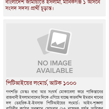
বাংলাদেশ জামায়াতে ইসলামী, মানিকগঞ্জ ১ আসনে
সংসদ সদস্য প্রার্থী চূড়ান্ত।
পিটিআইয়ের লংমার্চ, আটক ১০০০
গণশক্তি ডেস্কঃ বাধা আর সংঘর্ষ মোকাবেলা করে পাকিস্তানের
রাজধানী ইসলামাবাদের দিকে এগিয়ে যাচ্ছে কারবন্দি ইমরান খানের
দল তেহরিক-ই-ইনসাফ পিটিআইয়ের লংমার্চ। আইন-শৃঙ্খলা
বাহিনীর কঠোর অবস্থানে সোমবার (২৫ নভেম্বর) পর্যন্ত আটকের