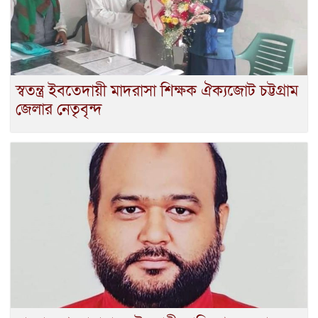
স্বতন্ত্র ইবতেদায়ী মাদরাসা শিক্ষক ঐক্যজোট চট্টগ্রাম
জেলার নেতৃবৃন্দ