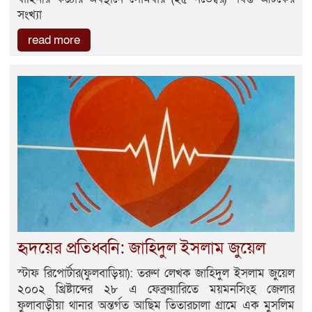
সংখ্যা
read more
হৃদয়ের প্রতিধ্বনি: জাহিদুল ইসলাম জুয়েল
স্টাফ রিপোর্টার(ফুলবাড়িয়া): তরুণ লেখক জাহিদুল ইসলাম জুয়েল
২০০২ খ্রিষ্টাব্দের ২৮ এ ফেব্রুয়ারিতে ময়মনসিংহ জেলার
ফুলাবাড়ীয়া থানার অন্তর্গত আছিম তিতারচালা গ্রামে এক মুসলিম