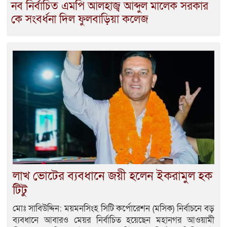
নব নির্বাচিত এমপি আলহাজ্ব আব্দুল মালেক সরকার
কে সংবর্ধনা দিল ফুলবাড়িয়া কলেজ
লাখ ভোটের ব্যবধানে জয়ী হলেন ইকরামুল হক
টিটু
মোঃ সাবিউদ্দিন: ময়মনসিংহ সিটি কর্পোরেশন (মসিক) নির্বাচনে বড়
ব্যবধানে আবারও মেয়র নির্বাচিত হয়েছেন মহানগর আওয়ামী