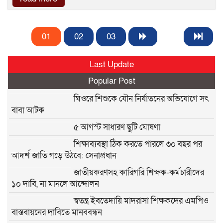
01
02
03
Last Update
Popular Post
ঘিওরে শিশুকে যৌন নির্যাতনের অভিযোগে সৎ
বাবা আটক
৫ আগস্ট সাধারণ ছুটি ঘোষণা
শিক্ষাব্যবস্থা ঠিক করতে পারলে ৩০ বছর পর
আদর্শ জাতি গড়ে উঠবে: সেনাপ্রধান
জাতীয়করণসহ কারিগরি শিক্ষক-কর্মচারীদের
১০ দাবি, না মানলে আন্দোলন
স্বতন্ত্র ইবতেদায়ি মাদরাসা শিক্ষকদের এমপিও
বাস্তবায়নের দাবিতে মানববন্ধন