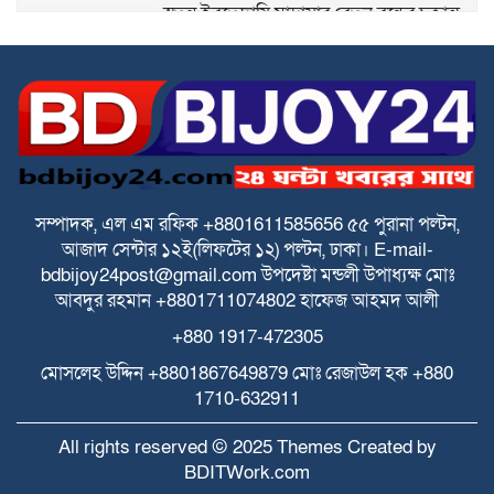
স্বতন্ত্র ইবতেদায়ি মাদ্রাসার বেতন বন্ধের চক্রান্ত
ও মিথ্যা মামলার বিরুদ্ধে তীব্র প্রতিবাদ ও প্রতিকার
পে স্কেল বাস্তবায়নে বাড়ছে উদ্বেগ ও হতাশা
ঘিওরে বালিয়াখোড়া ইউনিয়নের ৩নং ওয়ার্ডের
ইমাম ও খতিবদের সম্মানীর জন্য মসজিদ
নির্বাচনে দুর্নীতির অভিযোগ
সম্পাদক, এল এম রফিক +8801611585656
৫৫ পুরানা পল্টন,
আজাদ সেন্টার
১২ই(লিফটের ১২) পল্টন, ঢাকা।
E-mail-
স্বতন্ত্র ইবতেদায়ি মাদ্রাসা জাতীয়করণ/
bdbijoy24post@gmail.com
উপদেষ্টা মন্ডলী
উপাধ্যক্ষ মোঃ
এমপিওভুক্তির দাবিতে শিক্ষামন্ত্রীর কাছে
আবদুর রহমান +8801711074802
হাফেজ আহমদ আলী
স্মারকলিপি
+880 1917-472305
আনন্দ টিভির সাংবাদিকে মারধরের অভিযোগ
মোসলেহ উদ্দিন +8801867649879
মোঃ রেজাউল হক
+880
1710-632911
All rights reserved © 2025 Themes Created by
BDITWork.com