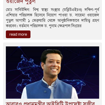
ওয়াজেদ পুতুল
মোঃ সাবিউদ্দিন: বিশ্ব স্বাস্থ্য সংস্থার (ডব্লিউএইচও) দক্ষিণ-পূর্ব
এশিয়ার পরিচালক হিসেবে নিয়োগ পাওয়া ড. সায়েমা ওয়াজেদ
পুতুল আগামী ১ ফেব্রুয়ারি থেকে আনুষ্ঠানিকভাবে দায়িত্ব গ্রহণ
করবেন। বর্তমান পরিচালক ড. পুনাম ক্ষেত্রপাল সিংয়ের
read more
আবারও প্রধানমন্ত্রীর আইসিটি উপদেষ্টা সজীব