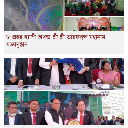
৮ প্রহর ব্যাপী অখন্ড, শ্রী শ্রী তারকব্রহ্ম মহানাম
যজ্ঞানুষ্ঠান