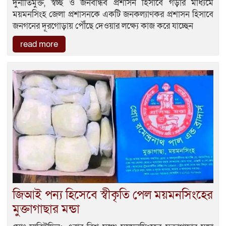
দুর্নীতিমুক্ত, স্বচ্ছ ও জনবান্ধব প্রশাসন হিসাবে গড়ার মাধ্যমে
ময়মনসিংহ জেলা প্রশাসনকে একটি জনকল্যাণকর প্রশাসন হিসাবে
জনগনের দূরগোড়ায় পৌঁছে দেওয়ার লক্ষ্যে কাজ করে যাচ্ছেন
read more
জিআই পন্য হিসেবে স্বীকৃতি পেল ময়মনসিংহের
মুক্তাগাছার মন্ডা