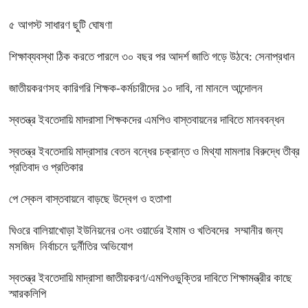
৫ আগস্ট সাধারণ ছুটি ঘোষণা
শিক্ষাব্যবস্থা ঠিক করতে পারলে ৩০ বছর পর আদর্শ জাতি গড়ে উঠবে: সেনাপ্রধান
জাতীয়করণসহ কারিগরি শিক্ষক-কর্মচারীদের ১০ দাবি, না মানলে আন্দোলন
স্বতন্ত্র ইবতেদায়ি মাদরাসা শিক্ষকদের এমপিও বাস্তবায়নের দাবিতে মানববন্ধন
স্বতন্ত্র ইবতেদায়ি মাদ্রাসার বেতন বন্ধের চক্রান্ত ও মিথ্যা মামলার বিরুদ্ধে তীব্র
প্রতিবাদ ও প্রতিকার
পে স্কেল বাস্তবায়নে বাড়ছে উদ্বেগ ও হতাশা
ঘিওরে বালিয়াখোড়া ইউনিয়নের ৩নং ওয়ার্ডের ইমাম ও খতিবদের সম্মানীর জন্য
মসজিদ নির্বাচনে দুর্নীতির অভিযোগ
স্বতন্ত্র ইবতেদায়ি মাদ্রাসা জাতীয়করণ/এমপিওভুক্তির দাবিতে শিক্ষামন্ত্রীর কাছে
স্মারকলিপি