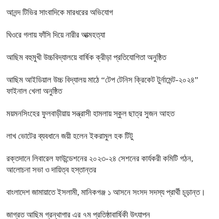
আনন্দ টিভির সাংবাদিকে মারধরের অভিযোগ
ঘিওরে গলায় ফাঁসি দিয়ে নারীর আত্মহত্যা
আছিম বহুমুখী উচ্চবিদ্যালয়ে বার্ষিক ক্রীড়া প্রতিযোগিতা অনুষ্ঠিত
আছিম আইডিয়াল উচ্চ বিদ্যালয় মাঠে “টেপ টেনিস ক্রিকেট টুর্নামেন্ট-২০২৪”
ফাইনাল খেলা অনুষ্ঠিত
ময়মনসিংহের ফুলবাড়ীয়ায় সন্ত্রাসী হামলায় স্কুল ছাত্র সুজন আহত
লাখ ভোটের ব্যবধানে জয়ী হলেন ইকরামুল হক টিটু
রক্তদানে লিবারেল ফাউন্ডেশনের ২০২৩-২৪ সেশনের কার্যকরী কমিটি গঠন,
আলোচনা সভা ও দায়িত্ব হস্তান্তর
বাংলাদেশ জামায়াতে ইসলামী, মানিকগঞ্জ ১ আসনে সংসদ সদস্য প্রার্থী চূড়ান্ত।
জাগ্রত আছিম গ্রন্থাগার এর ৭ম প্রতিষ্ঠাবার্ষিকী উৎযাপন