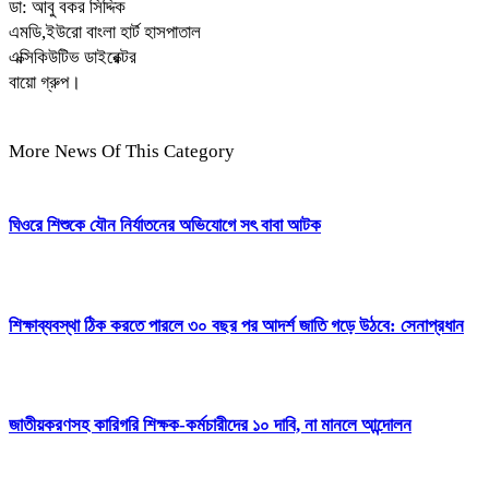
ডা: আবু বকর সিদ্দিক
এমডি,ইউরো বাংলা হার্ট হাসপাতাল
এক্সিকিউটিভ ডাইরেক্টর
বায়ো গ্রুপ।
More News Of This Category
ঘিওরে শিশুকে যৌন নির্যাতনের অভিযোগে সৎ বাবা আটক
শিক্ষাব্যবস্থা ঠিক করতে পারলে ৩০ বছর পর আদর্শ জাতি গড়ে উঠবে: সেনাপ্রধান
জাতীয়করণসহ কারিগরি শিক্ষক-কর্মচারীদের ১০ দাবি, না মানলে আন্দোলন