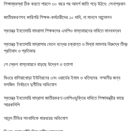
শিক্ষাব্যবস্থা ঠিক করতে পারলে ৩০ বছর পর আদর্শ জাতি গড়ে উঠবে: সেনাপ্রধান
জাতীয়করণসহ কারিগরি শিক্ষক-কর্মচারীদের ১০ দাবি, না মানলে আন্দোলন
স্বতন্ত্র ইবতেদায়ি মাদরাসা শিক্ষকদের এমপিও বাস্তবায়নের দাবিতে মানববন্ধন
স্বতন্ত্র ইবতেদায়ি মাদ্রাসার বেতন বন্ধের চক্রান্ত ও মিথ্যা মামলার বিরুদ্ধে তীব্র
প্রতিবাদ ও প্রতিকার
পে স্কেল বাস্তবায়নে বাড়ছে উদ্বেগ ও হতাশা
ঘিওরে বালিয়াখোড়া ইউনিয়নের ৩নং ওয়ার্ডের ইমাম ও খতিবদের সম্মানীর জন্য
মসজিদ নির্বাচনে দুর্নীতির অভিযোগ
স্বতন্ত্র ইবতেদায়ি মাদ্রাসা জাতীয়করণ/এমপিওভুক্তির দাবিতে শিক্ষামন্ত্রীর কাছে
স্মারকলিপি
আনন্দ টিভির সাংবাদিকে মারধরের অভিযোগ