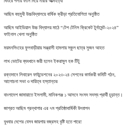
ঘিওরে গলায় ফাঁসি দিয়ে নারীর আত্মহত্যা
আছিম বহুমুখী উচ্চবিদ্যালয়ে বার্ষিক ক্রীড়া প্রতিযোগিতা অনুষ্ঠিত
আছিম আইডিয়াল উচ্চ বিদ্যালয় মাঠে “টেপ টেনিস ক্রিকেট টুর্নামেন্ট-২০২৪”
ফাইনাল খেলা অনুষ্ঠিত
ময়মনসিংহের ফুলবাড়ীয়ায় সন্ত্রাসী হামলায় স্কুল ছাত্র সুজন আহত
লাখ ভোটের ব্যবধানে জয়ী হলেন ইকরামুল হক টিটু
রক্তদানে লিবারেল ফাউন্ডেশনের ২০২৩-২৪ সেশনের কার্যকরী কমিটি গঠন,
আলোচনা সভা ও দায়িত্ব হস্তান্তর
বাংলাদেশ জামায়াতে ইসলামী, মানিকগঞ্জ ১ আসনে সংসদ সদস্য প্রার্থী চূড়ান্ত।
জাগ্রত আছিম গ্রন্থাগার এর ৭ম প্রতিষ্ঠাবার্ষিকী উৎযাপন
বুধবার দেশের যেসব জায়গায় বজ্রসহ বৃষ্টি হতে পারে!