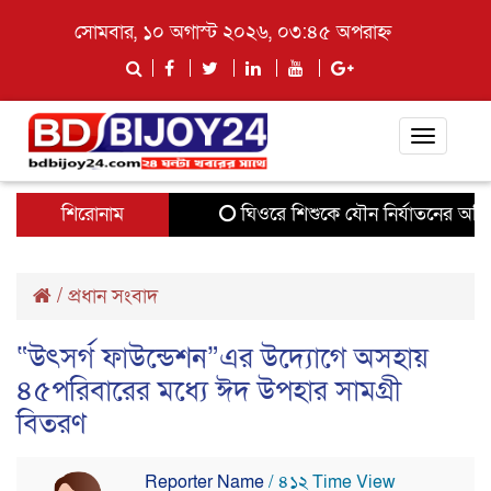
সোমবার, ১০ অগাস্ট ২০২৬, ০৩:৪৫ অপরাহ্ন
Toggle
navigati
শিরোনাম
ঘিওরে শিশুকে যৌন নির্যাতনের অভিযো
/
প্রধান সংবাদ
“উৎসর্গ ফাউন্ডেশন”এর উদ্যোগে অসহায়
৪৫পরিবারের মধ্যে ঈদ উপহার সামগ্রী
বিতরণ
Reporter Name
/ ৪১২ Time View