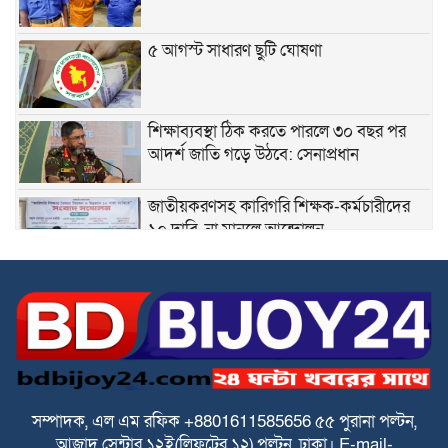
৫ আগস্ট সাধারণ ছুটি ঘোষণা
শিক্ষাব্যবস্থা ঠিক করতে পারলে ৩০ বছর পর
আদর্শ জাতি গড়ে উঠবে: সেনাপ্রধান
জাতীয়করণসহ কারিগরি শিক্ষক-কর্মচারীদের
১০ দাবি, না মানলে আন্দোলন
স্বতন্ত্র ইবতেদায়ি মাদরাসা শিক্ষকদের এমপিও
বাস্তবায়নের দাবিতে মানববন্ধন
স্বতন্ত্র ইবতেদায়ি মাদ্রাসার বেতন বন্ধের চক্রান্ত
ও মিথ্যা মামলার বিরুদ্ধে তীব্র প্রতিবাদ ও
প্রতিকার
সম্পাদক, এল এম রফিক +8801611585656
৫৫ পুরানা পল্টন,
আজাদ সেন্টার
১২ই(লিফটের ১২) পল্টন, ঢাকা।
E-mail-