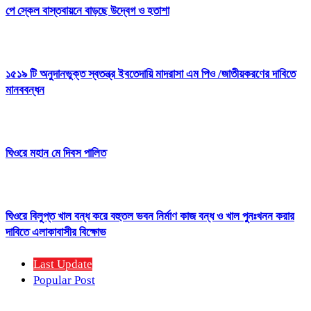
পে স্কেল বাস্তবায়নে বাড়ছে উদ্বেগ ও হতাশা
১৫১৯ টি অনুদানভুক্ত স্বতন্ত্র ইবতেদায়ি মাদরাসা এম পিও /জাতীয়করণের দাবিতে
মানববন্ধন
ঘিওরে মহান মে দিবস পালিত
ঘিওরে বিলুপ্ত খাল বন্ধ করে বহুতল ভবন নির্মাণ কাজ বন্ধ ও খাল পুনঃখনন করার
দাবিতে এলাকাবাসীর বিক্ষোভ
Last Update
Popular Post