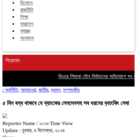
বিনোদন
রাজনীতি
শিক্ষা
সারাদেশ
স্বাস্থ্য
অন্যান্য
শিরোনাম
ঘিওরে শিশুকে যৌন নির্যাতনের অভিযোগে সৎ বা
/
অর্থনীতি
,
আবহাওয়া
,
জাতীয়
,
ভ্রমন
,
সম্পাদকীয়
৫ দিন বন্ধ থাকবে যে ব্যাংকের লেনদেনসহ সব ধরনের ব‌্যাং‌কিং সেবা
Reporter Name
/ ১০১৬ Time View
Update : বুধবার, ৪ ডিসেম্বর, ২০২৪