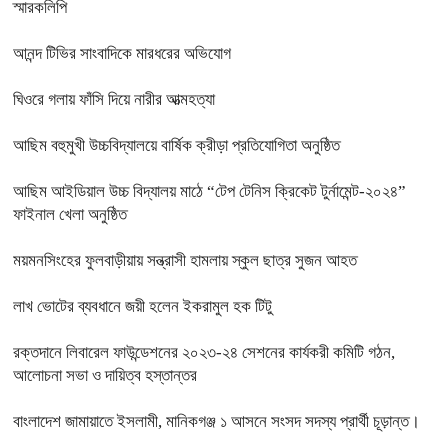
স্মারকলিপি
আনন্দ টিভির সাংবাদিকে মারধরের অভিযোগ
ঘিওরে গলায় ফাঁসি দিয়ে নারীর আত্মহত্যা
আছিম বহুমুখী উচ্চবিদ্যালয়ে বার্ষিক ক্রীড়া প্রতিযোগিতা অনুষ্ঠিত
আছিম আইডিয়াল উচ্চ বিদ্যালয় মাঠে “টেপ টেনিস ক্রিকেট টুর্নামেন্ট-২০২৪”
ফাইনাল খেলা অনুষ্ঠিত
ময়মনসিংহের ফুলবাড়ীয়ায় সন্ত্রাসী হামলায় স্কুল ছাত্র সুজন আহত
লাখ ভোটের ব্যবধানে জয়ী হলেন ইকরামুল হক টিটু
রক্তদানে লিবারেল ফাউন্ডেশনের ২০২৩-২৪ সেশনের কার্যকরী কমিটি গঠন,
আলোচনা সভা ও দায়িত্ব হস্তান্তর
বাংলাদেশ জামায়াতে ইসলামী, মানিকগঞ্জ ১ আসনে সংসদ সদস্য প্রার্থী চূড়ান্ত।