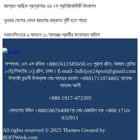
জাগ্রত আছিম গ্রন্থাগার এর ৭ম প্রতিষ্ঠাবার্ষিকী উৎযাপন
বুধবার দেশের যেসব জায়গায় বজ্রসহ বৃষ্টি হতে পারে!
ময়মনসিংহের ৬ আসনে ১১ স্বতন্ত্র প্রার্থীর মনোনয়ন বাতিল
সম্পাদক, এল এম রফিক +8801611585656
৫৫ পুরানা পল্টন, আজাদ সেন্টার
১২ই(লিফটের ১২) পল্টন, ঢাকা।
E-mail- bdbijoy24post@gmail.com
উপদেষ্টা মন্ডলী
উপাধ্যক্ষ মোঃ আবদুর রহমান +8801711074802
হাফেজ
আহমদ আলী
+880 1917-472305
মোসলেহ উদ্দিন +8801867649879
মোঃ রেজাউল হক
+880 1710-
632911
All rights reserved © 2025 Themes Created by
BDITWork.com