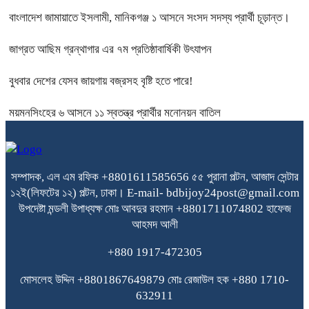
বাংলাদেশ জামায়াতে ইসলামী, মানিকগঞ্জ ১ আসনে সংসদ সদস্য প্রার্থী চূড়ান্ত।
জাগ্রত আছিম গ্রন্থাগার এর ৭ম প্রতিষ্ঠাবার্ষিকী উৎযাপন
বুধবার দেশের যেসব জায়গায় বজ্রসহ বৃষ্টি হতে পারে!
ময়মনসিংহের ৬ আসনে ১১ স্বতন্ত্র প্রার্থীর মনোনয়ন বাতিল
সম্পাদক, এল এম রফিক +8801611585656
৫৫ পুরানা পল্টন, আজাদ সেন্টার
১২ই(লিফটের ১২) পল্টন, ঢাকা।
E-mail- bdbijoy24post@gmail.com
উপদেষ্টা মন্ডলী
উপাধ্যক্ষ মোঃ আবদুর রহমান +8801711074802
হাফেজ
আহমদ আলী
+880 1917-472305
মোসলেহ উদ্দিন +8801867649879
মোঃ রেজাউল হক
+880 1710-
632911