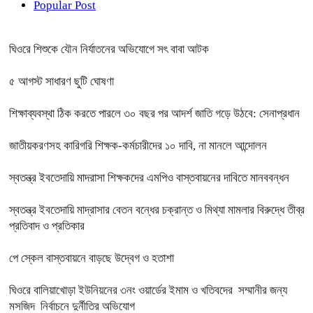
Popular Post
ঘিওরে শিশুকে যৌন নির্যাতনের অভিযোগে সৎ বাবা আটক
৫ আগস্ট সাধারণ ছুটি ঘোষণা
শিক্ষাব্যবস্থা ঠিক করতে পারলে ৩০ বছর পর আদর্শ জাতি গড়ে উঠবে: সেনাপ্রধান
জাতীয়করণসহ কারিগরি শিক্ষক-কর্মচারীদের ১০ দাবি, না মানলে আন্দোলন
স্বতন্ত্র ইবতেদায়ি মাদরাসা শিক্ষকদের এমপিও বাস্তবায়নের দাবিতে মানববন্ধন
স্বতন্ত্র ইবতেদায়ি মাদ্রাসার বেতন বন্ধের চক্রান্ত ও মিথ্যা মামলার বিরুদ্ধে তীব্র
প্রতিবাদ ও প্রতিকার
পে স্কেল বাস্তবায়নে বাড়ছে উদ্বেগ ও হতাশা
ঘিওরে বালিয়াখোড়া ইউনিয়নের ৩নং ওয়ার্ডের ইমাম ও খতিবদের সম্মানীর জন্য
মসজিদ নির্বাচনে দুর্নীতির অভিযোগ