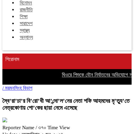
বিনোদন
রাজনীতি
শিক্ষা
সারাদেশ
স্বাস্থ্য
অন্যান্য
শিরোনাম
ঘিওরে শিশুকে যৌন নির্যাতনের অভিযোগে সৎ 
/
ময়মনসিংহ বিভাগ
স্বৈ’রা’চা’র বি’রো’ধী আ’ন্দো’ল’নের নেতা শফি আহমদের মৃ’ত্যু’তে
নেত্রকোণায় শো’কের ছায়া নেমে এসেছে
Reporter Name
/ ৩৭০ Time View