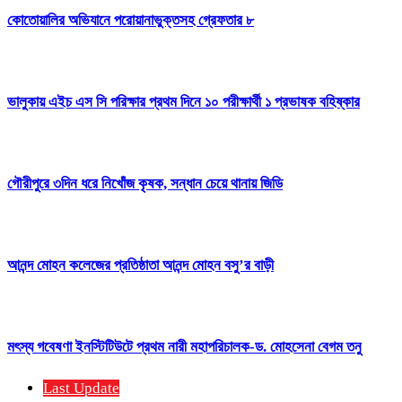
কোতোয়ালির অভিযানে পরোয়ানাভুক্তসহ গ্রেফতার ৮
ভালুকায় এইচ এস সি পরিক্ষার প্রথম দিনে ১০ পরীক্ষার্থী ১ প্রভাষক বহিষ্কার
গৌরীপুরে ৩দিন ধরে নিখোঁজ কৃষক, সন্ধান চেয়ে থানায় জিডি
আনন্দ মোহন কলেজের প্রতিষ্ঠাতা আনন্দ মোহন বসু’র বাড়ী
মৎস্য গবেষণা ইনস্টিটিউটে প্রথম নারী মহাপরিচালক-ড. মোহসেনা বেগম তনু
Last Update