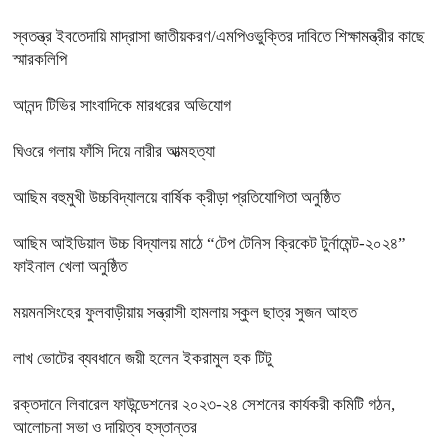
স্বতন্ত্র ইবতেদায়ি মাদ্রাসা জাতীয়করণ/এমপিওভুক্তির দাবিতে শিক্ষামন্ত্রীর কাছে
স্মারকলিপি
আনন্দ টিভির সাংবাদিকে মারধরের অভিযোগ
ঘিওরে গলায় ফাঁসি দিয়ে নারীর আত্মহত্যা
আছিম বহুমুখী উচ্চবিদ্যালয়ে বার্ষিক ক্রীড়া প্রতিযোগিতা অনুষ্ঠিত
আছিম আইডিয়াল উচ্চ বিদ্যালয় মাঠে “টেপ টেনিস ক্রিকেট টুর্নামেন্ট-২০২৪”
ফাইনাল খেলা অনুষ্ঠিত
ময়মনসিংহের ফুলবাড়ীয়ায় সন্ত্রাসী হামলায় স্কুল ছাত্র সুজন আহত
লাখ ভোটের ব্যবধানে জয়ী হলেন ইকরামুল হক টিটু
রক্তদানে লিবারেল ফাউন্ডেশনের ২০২৩-২৪ সেশনের কার্যকরী কমিটি গঠন,
আলোচনা সভা ও দায়িত্ব হস্তান্তর