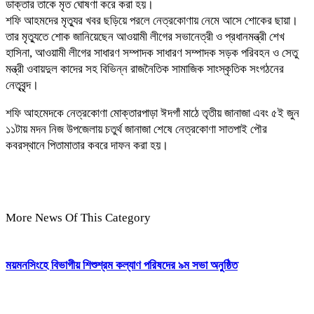
ডাক্তার তাকে মৃত ঘোষণা করে করা হয়।
শফি আহমদের মৃত্যুর খবর ছড়িয়ে পরলে নেত্রকোণায় নেমে আসে শোকের ছায়া।
তার মৃত্যুতে শোক জানিয়েছেন আওয়ামী লীগের সভানেত্রী ও প্রধানমন্ত্রী শেখ
হাসিনা, আওয়ামী লীগের সাধারণ সম্পাদক সাধারণ সম্পাদক সড়ক পরিবহন ও সেতু
মন্ত্রী ওবায়দুল কাদের সহ বিভিন্ন রাজনৈতিক সামাজিক সাংস্কৃতিক সংগঠনের
নেতৃবৃন্দ।
শফি আহমেদকে নেত্রকোণা মোক্তারপাড়া ঈদগাঁ মাঠে তৃতীয় জানাজা এবং ৫ই জুন
১১টায় মদন নিজ উপজেলায় চতুর্থ জানাজা শেষে নেত্রকোণা সাতপাই পৌর
কবরস্থানে পিতামাতার কবরে দাফন করা হয়।
More News Of This Category
ময়মনসিংহে বিভাগীয় শিশুশ্রম কল্যাণ পরিষদের ৯ম সভা অনুষ্ঠিত