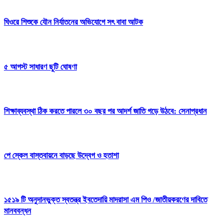
ঘিওরে শিশুকে যৌন নির্যাতনের অভিযোগে সৎ বাবা আটক
৫ আগস্ট সাধারণ ছুটি ঘোষণা
শিক্ষাব্যবস্থা ঠিক করতে পারলে ৩০ বছর পর আদর্শ জাতি গড়ে উঠবে: সেনাপ্রধান
পে স্কেল বাস্তবায়নে বাড়ছে উদ্বেগ ও হতাশা
১৫১৯ টি অনুদানভুক্ত স্বতন্ত্র ইবতেদায়ি মাদরাসা এম পিও /জাতীয়করণের দাবিতে
মানববন্ধন