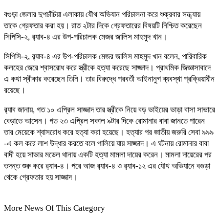
বগুড়া জেলার দুপচাঁচিয়া এলাকায় যৌথ অভিযান পরিচালনা করে শুক্রবার সন্ধ্যায়
তাকে গ্রেফতার করা হয়। রাত ২টার দিকে গ্রেফতারের বিষয়টি নিশ্চিত করেছেন
সিপিসি-২, র‍্যাব-৪ এর উপ-পরিচালক মেজর জালিস মাহমুদ খান।
সিপিসি-২, র‍্যাব-৪ এর উপ-পরিচালক মেজর জালিস মাহমুদ খান বলেন, পারিবারিক
কলহের জেরে শ্বাসরোধ করে স্ত্রীকে হত্যা করেছে সাজ্জাদ। প্রাথমিক জিজ্ঞাসাবাদে
এ কথা স্বীকার করেছেন তিনি। তার বিরুদ্ধে পরবর্তী আইনানুগ ব্যবস্থা প্রক্রিয়াধীন
রয়েছে।
র‍্যাব জানায়, গত ১০ এপ্রিল সাজ্জাদ তার স্ত্রীকে নিয়ে বড় ভাইয়ের ভাড়া বাসা সাভারে
বেড়াতে আসেন। গত ২৩ এপ্রিল সকাল ৯টার দিকে রোমানার বাবা জানতে পারেন
তার মেয়েকে শ্বাসরোধ করে হত্যা করা হয়েছে। হত্যার পর জাতীয় জরুরি সেবা ৯৯৯
-এ কল করে লাশ উদ্ধার করতে বলে পালিয়ে যায় সাজ্জাদ। এ ঘটনায় রোমানার বাবা
বাদী হয়ে সাভার মডেল থানায় একটি হত্যা মামলা দায়ের করেন। মামলা দায়েরের পর
তদন্ত শুরু করে র‍্যাব-৪। পরে আজ র‍্যাব-৪ ও র‍্যাব-১২ এর যৌথ অভিযানে বগুড়া
থেকে গ্রেফতার হয় সাজ্জাদ।
More News Of This Category