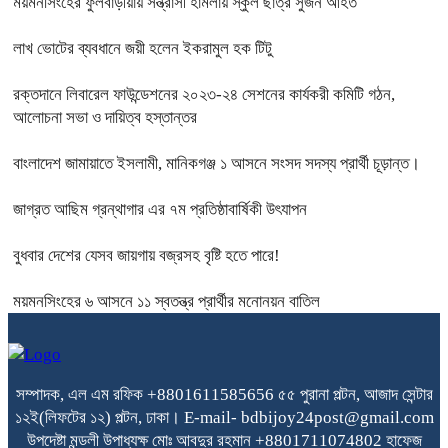
ময়মনসিংহের ফুলবাড়ীয়ায় সন্ত্রাসী হামলায় স্কুল ছাত্র সুজন আহত
লাখ ভোটের ব্যবধানে জয়ী হলেন ইকরামুল হক টিটু
রক্তদানে লিবারেল ফাউন্ডেশনের ২০২৩-২৪ সেশনের কার্যকরী কমিটি গঠন,
আলোচনা সভা ও দায়িত্ব হস্তান্তর
বাংলাদেশ জামায়াতে ইসলামী, মানিকগঞ্জ ১ আসনে সংসদ সদস্য প্রার্থী চূড়ান্ত।
জাগ্রত আছিম গ্রন্থাগার এর ৭ম প্রতিষ্ঠাবার্ষিকী উৎযাপন
বুধবার দেশের যেসব জায়গায় বজ্রসহ বৃষ্টি হতে পারে!
ময়মনসিংহের ৬ আসনে ১১ স্বতন্ত্র প্রার্থীর মনোনয়ন বাতিল
সম্পাদক, এল এম রফিক +8801611585656
৫৫ পুরানা পল্টন, আজাদ সেন্টার
১২ই(লিফটের ১২) পল্টন, ঢাকা।
E-mail- bdbijoy24post@gmail.com
উপদেষ্টা মন্ডলী
উপাধ্যক্ষ মোঃ আবদুর রহমান +8801711074802
হাফেজ