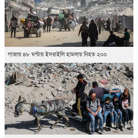
গাজায় ৪৮ ঘণ্টায় ইসরাইলি হামলায় নিহত ২০০