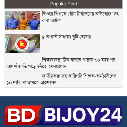
Popular Post
ঘিওরে শিশুকে যৌন নির্যাতনের অভিযোগে সৎ
বাবা আটক
৫ আগস্ট সাধারণ ছুটি ঘোষণা
শিক্ষাব্যবস্থা ঠিক করতে পারলে ৩০ বছর পর
আদর্শ জাতি গড়ে উঠবে: সেনাপ্রধান
জাতীয়করণসহ কারিগরি শিক্ষক-কর্মচারীদের
১০ দাবি, না মানলে আন্দোলন
স্বতন্ত্র ইবতেদায়ি মাদরাসা শিক্ষকদের এমপিও
বাস্তবায়নের দাবিতে মানববন্ধন
স্বতন্ত্র ইবতেদায়ি মাদ্রাসার বেতন বন্ধের চক্রান্ত
ও মিথ্যা মামলার বিরুদ্ধে তীব্র প্রতিবাদ ও