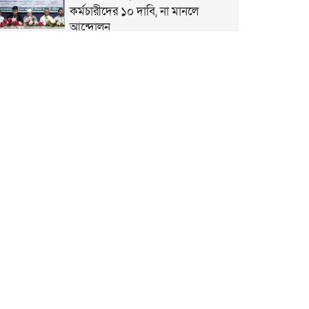
কর্মচারীদের ১০ দাবি, না মানলে
আন্দোলন
স্বতন্ত্র ইবতেদায়ি মাদরাসা শিক্ষকদের
এমপিও বাস্তবায়নের দাবিতে মানববন্ধন
স্বতন্ত্র ইবতেদায়ি মাদ্রাসার বেতন বন্ধের
চক্রান্ত ও মিথ্যা মামলার বিরুদ্ধে তীব্র
প্রতিবাদ ও প্রতিকার
পে স্কেল বাস্তবায়নে বাড়ছে উদ্বেগ ও
হতাশা
ঘিওরে বালিয়াখোড়া ইউনিয়নের ৩নং
ওয়ার্ডের ইমাম ও খতিবদের সম্মানীর
জন্য মসজিদ নির্বাচনে দুর্নীতির
অভিযোগ
স্বতন্ত্র ইবতেদায়ি মাদ্রাসা জাতীয়করণ/
এমপিওভুক্তির দাবিতে শিক্ষামন্ত্রীর কাছে
স্মারকলিপি