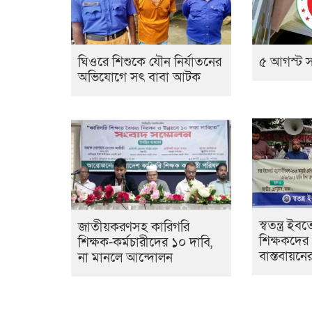
৫ আগস্ট স
ঘিওরে শিশুকে যৌন নির্যাতনের
অভিযোগে সৎ বাবা আটক
স্বতন্ত্র ই
জাতীয়করণসহ কারিগরি
শিক্ষকদে
শিক্ষক-কর্মচারীদের ১০ দাবি,
বাস্তবায়নে
না মানলে আন্দোলন