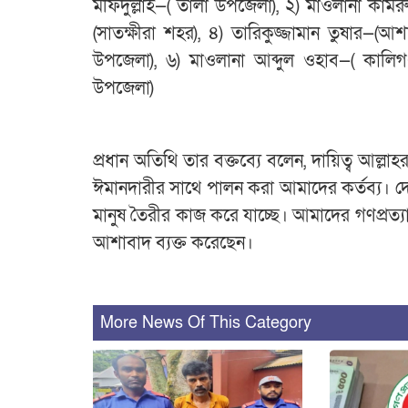
মফিদুল্লাহ—( তালা উপজেলা), ২) মাওলানা কাম
(সাতক্ষীরা শহর), ৪) তারিকুজ্জামান তুষার—(
উপজেলা), ৬) মাওলানা আব্দুল ওহাব—( কালিগ
উপজেলা)
প্রধান অতিথি তার বক্তব্যে বলেন, দায়িত্ব আল্ল
ঈমানদারীর সাথে পালন করা আমাদের কর্তব্য। দেশ
মানুষ তৈরীর কাজ করে যাচ্ছে। আমাদের গণপ্রত
আশাবাদ ব্যক্ত করেছেন।
More News Of This Category