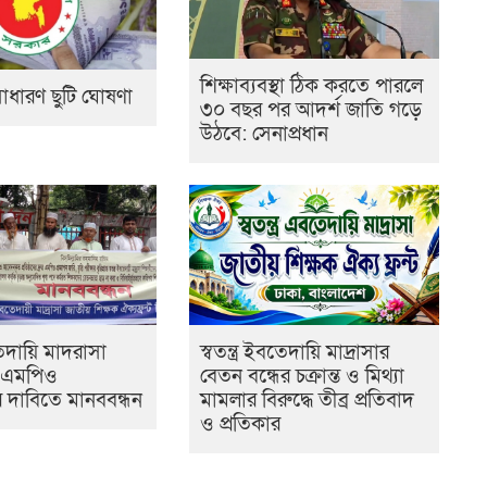
শিক্ষাব্যবস্থা ঠিক করতে পারলে
াধারণ ছুটি ঘোষণা
৩০ বছর পর আদর্শ জাতি গড়ে
উঠবে: সেনাপ্রধান
বতেদায়ি মাদরাসা
স্বতন্ত্র ইবতেদায়ি মাদ্রাসার
র এমপিও
বেতন বন্ধের চক্রান্ত ও মিথ্যা
র দাবিতে মানববন্ধন
মামলার বিরুদ্ধে তীব্র প্রতিবাদ
ও প্রতিকার