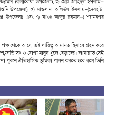
রুজ্জামান (কলারোয়া উপজেলা), ৩) মোঃ জাহিদুল ইসলাম—
আশাশুনি উপজেলা), ৫) মাওলানা অলিউল ইসলাম—(দেবহাটা
ঞ্জ উপজেলা) এবং ৭) মাওঃ আব্দুর রহমান—( শ্যামনগর
াহর পক্ষ থেকে আসে, এই দায়িত্ব আমানত হিসাবে গ্রহন করে
,জাতি সৎ ও যোগ্য মানুষ খুঁজে বেড়াচ্ছে। জামায়াত সেই
্যাশা পুরনে ঐতিহাসিক ভুমিকা পালন করতে হবে বলে তিনি