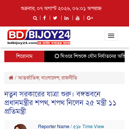
শুক্রবার, ০৭ অগাস্ট ২০২৬, ০৬:০১ অপরাহ্ন
Toggle
navigati
শিরোনাম
ঘিওরে শিশুকে যৌন নির্যাতনের অভিযোগে
/
আন্তর্জাতিক
,
বাংলাদেশ
,
রাজনীতি
নতুন সরকারের যাত্রা শুরু। বঙ্গভবনে
প্রধানমন্ত্রীর শপথ, শপথ নিলেন ২৫ মন্ত্রী ১১
প্রতিমন্ত্রী
Reporter Name
/ ৫১৮ Time View