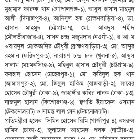
মুহাম্মদ ফারুক খান (গোপালগঞ্জ-১), আবুল হাসান মাহমুদ
আলী (দিনাজপুর-৪), আনিসুল হক (ব্রাহ্মণবাড়িয়া-৪), ডা.
হাসান মাহমুদ (চট্টগ্রাম-৭), মো. আবদুস শহীদ
(মৌলভীবাজার-৪), সাধন চন্দ্র মজুমদার (নওগাঁ-১), র আ ম
ওবায়দুল মোকতাদির চৌধুরী (ব্রাহ্মণবাড়িয়া-৩), মো. আব্দুর
রহমান (ফরিদপুর-১), নারায়ণ চন্দ্র চন্দ (খুলনা-৫), আব্দুস
সালাম (ময়মনসিংহ-৯), মহিবুল হাসান চৌধুরী (চট্টগ্রাম-৯),
ফরহাদ হোসেন (মেহেরপুর-১), মো. ফরিদুল হক খান
(জামালপুর-২), মো. জিল্লুল হাকিম (রাজবাড়ী-২), সাবের
হোসেন চৌধুরী (ঢাকা-৯), জাহাঙ্গীর কবির নানক (ঢাকা-১৩),
নাজমুল হাসান (কিশোরগঞ্জ-৬), স্থপতি ইয়াফেস ওসমান
(টেকনোক্র্যাট) ও সামন্ত লাল সেন (টেকনোক্র্যাট)।
প্রতিমন্ত্রীরা হলেন- সিমিন হোসেন রিমি (গাজীপুর-৪), নসরুল
হামিদ (ঢাকা-৩), জুনায়েদ আহমেদ পলক (নাটোর-৩),