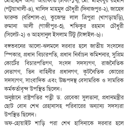
মোহাম্মদ আলী আরাফাত (ঢাকা-১৭), মো. মহিববুর রহমান
(পটুয়াখালী-৪), খালিদ মাহমুদ চৌধুরী (দিনাজপুর-২), জাহেদ
ফারুক (বরিশাল-৫), কুজেন্দ্র লাল ত্রিপুরা (খাগড়াছড়ি),
রুমানা আলী (গাজীপুর-৩), শফিকুর রহমান চৌধুরী
(সিলেট-২) ও আহসানুল ইসলাম টিটু (টাঙ্গাইল-৬)।
বঙ্গভবনের আলো-ঝলমলে দরবার হলে জাতীয় সংসদের
স্পিকার, প্রধান বিচারপতি, প্রধান নির্বাচন কমিশনার, সুপ্রিম
কোর্টের বিচারপতিগণ, সংসদ সদস্যগণ, রাজনৈতিক
নেতাগণ, তিন বাহিনীর প্রধানগণ, কূটনৈতিক কোরের
সদস্যগণ, সাংবাদিক এবং উচ্চপদস্থ বেসামরিক ও সামরিক
কর্মকর্তাবৃন্দ উপস্থিত ছিলেন।
অনুষ্ঠানে রাষ্ট্রপতির পত্নী ড. রেবেকা সুলতানা, প্রধানমন্ত্রীর
ছোট বোন শেখ রেহানাসহ পরিবারের অন্যান্য সদস্যরা
উপস্থিত ছিলেন।
অফ-হোয়াইট শাড়ি পরা শেখ হাসিনাকে দরবার হলে