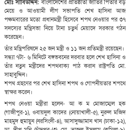
মোঃ সাবিউদ্দিন:
বাংলাদেশের প্রতিষ্ঠাতা জাতির পিতার বড়
মেয়ে ও আওয়ামী লীগ সভাপতি শেখ হাসিনা আজ
পঞ্চমবারের মতো প্রধানমন্ত্রী হিসেবে শপথ নেওয়ার পর ৩৭
সদস্যের মন্ত্রিসভা নিয়ে টানা চতুর্থ মেয়াদে সরকার গঠন
করেছেন।
তাঁর মন্ত্রিপরিষদে ২৫ জন মন্ত্রী ও ১১ জন প্রতিমন্ত্রী রয়েছেন।
সন্ধ্যা ৭টা- ৬ মিনিটে বঙ্গভবনের দরবার হলে শেখ হাসিনা ও
তাঁর নতুন মন্ত্রীদের শপথবাক্য পাঠ করান রাষ্ট্রপতি মো.
সাহাবুদ্দিন।
শপথ গ্রহণের পর শেখ হাসিনা শপথ ও গোপনীয়তার শপথে
স্বাক্ষর করেন।
শপথ নেওয়া মন্ত্রীরা হলেন- আ ক ম মোজাম্মেল হক
(গাজীপুর-১), ওবায়দুল কাদের (নোয়াখালী-৫), নুরুল মজিদ
মাহমুদ হুমায়ুন (নরসিংদী-৪), আসাদুজ্জামান খান (ঢাকা-১২),
ডা. দীপু মনি (চাঁদপুর-(৩), মো. তাজুল ইসলাম (কুমিল্লা-৯),