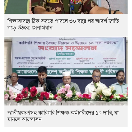
শিক্ষাব্যবস্থা ঠিক করতে পারলে ৩০ বছর পর আদর্শ জাতি
গড়ে উঠবে: সেনাপ্রধান
জাতীয়করণসহ কারিগরি শিক্ষক-কর্মচারীদের ১০ দাবি, না
মানলে আন্দোলন