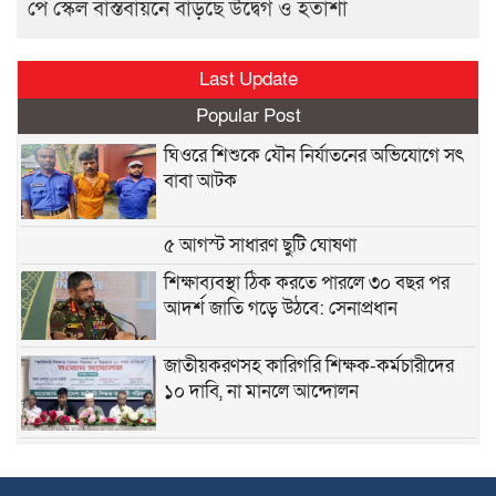
পে স্কেল বাস্তবায়নে বাড়ছে উদ্বেগ ও হতাশা
Last Update
Popular Post
ঘিওরে শিশুকে যৌন নির্যাতনের অভিযোগে সৎ
বাবা আটক
৫ আগস্ট সাধারণ ছুটি ঘোষণা
শিক্ষাব্যবস্থা ঠিক করতে পারলে ৩০ বছর পর
আদর্শ জাতি গড়ে উঠবে: সেনাপ্রধান
জাতীয়করণসহ কারিগরি শিক্ষক-কর্মচারীদের
১০ দাবি, না মানলে আন্দোলন
স্বতন্ত্র ইবতেদায়ি মাদরাসা শিক্ষকদের এমপিও
বাস্তবায়নের দাবিতে মানববন্ধন