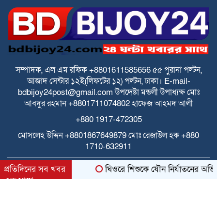
স্বতন্ত্র ইবতেদায়ি মাদ্রাসার বেতন বন্ধের চক্রান্ত
ও মিথ্যা মামলার বিরুদ্ধে তীব্র প্রতিবাদ ও
প্রতিকার
পে স্কেল বাস্তবায়নে বাড়ছে উদ্বেগ ও হতাশা
সম্পাদক, এল এম রফিক +8801611585656
৫৫ পুরানা পল্টন,
আজাদ সেন্টার
১২ই(লিফটের ১২) পল্টন, ঢাকা।
E-mail-
bdbijoy24post@gmail.com
উপদেষ্টা মন্ডলী
উপাধ্যক্ষ মোঃ
ঘিওরে বালিয়াখোড়া ইউনিয়নের ৩নং ওয়ার্ডের
আবদুর রহমান +8801711074802
হাফেজ আহমদ আলী
ইমাম ও খতিবদের সম্মানীর জন্য মসজিদ
+880 1917-472305
নির্বাচনে দুর্নীতির অভিযোগ
মোসলেহ উদ্দিন +8801867649879
মোঃ রেজাউল হক
+880
স্বতন্ত্র ইবতেদায়ি মাদ্রাসা জাতীয়করণ/
1710-632911
এমপিওভুক্তির দাবিতে শিক্ষামন্ত্রীর কাছে
স্মারকলিপি
All rights reserved © 2025 Themes Created by
প্রতিদিনের সব খবর
ঘিওরে শিশুকে যৌন নির্যাতনের অভিযোগ
আনন্দ টিভির সাংবাদিকে মারধরের অভিযোগ
BDITWork.com
এক সাথে
bdbijoy24.com
bdit.com.bd