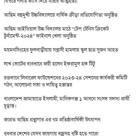
ঘিওরে গলায় ফাঁসি দিয়ে নারীর আত্মহত্যা
আছিম বহুমুখী উচ্চবিদ্যালয়ে বার্ষিক ক্রীড়া প্রতিযোগিতা অনুষ্ঠিত
আছিম আইডিয়াল উচ্চ বিদ্যালয় মাঠে “টেপ টেনিস ক্রিকেট
টুর্নামেন্ট-২০২৪” ফাইনাল খেলা অনুষ্ঠিত
ময়মনসিংহের ফুলবাড়ীয়ায় সন্ত্রাসী হামলায় স্কুল ছাত্র সুজন আহত
লাখ ভোটের ব্যবধানে জয়ী হলেন ইকরামুল হক টিটু
রক্তদানে লিবারেল ফাউন্ডেশনের ২০২৩-২৪ সেশনের কার্যকরী কমিটি
গঠন, আলোচনা সভা ও দায়িত্ব হস্তান্তর
বাংলাদেশ জামায়াতে ইসলামী, মানিকগঞ্জ ১ আসনে সংসদ সদস্য প্রার্থী
চূড়ান্ত।
জাগ্রত আছিম গ্রন্থাগার এর ৭ম প্রতিষ্ঠাবার্ষিকী উৎযাপন
বুধবার দেশের যেসব জায়গায় বজ্রসহ বৃষ্টি হতে পারে!