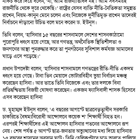
নাকচ করে দিয়ে বলেন, ‘না, আমি রাজনীতিবিদ নই। আমি সবসময়ই
রাজনীতি থেকে দূরে থেকেছি।’ রাষ্ট্রের যেসব ব্যক্তি নীতি-নৈতিকতা সমুন্নত
রাখেন, নিয়ম-কানুন মেনে চলেন এবং নিজেকে দুর্নীতিমুক্ত রাখেন তাদেরই
নির্বাচনে দাঁড়ানো উচিত বলে মনে করেন ড. ইউনূস।
তিনি বলেন, ‘হাসিনার ১৫ বছরের শাসনামলে দেশের শাসনকাঠামো
পুরোপুরি ধ্বংস হয়ে গেছে, আর গণতন্ত্র, অর্থনৈতিক স্থিতিশীলতা ও
জনগণের আস্থা পুনরুদ্ধার করে তা পুনর্গঠনের সুবিশাল কর্মযজ্ঞ আমাদের
ঘাড়ে এসে পড়েছে।’
প্রধান উপদেষ্টা বলেন, ‘হাসিনার শাসনামলে গণতন্ত্রের রীতি-নীতি একদম
ধ্বংস হয়ে গেছে। টানা তিন মেয়াদে ভোটারবিহীন ভুয়া নির্বাচন মঞ্চস্থ
করেছেন হাসিনা। আর তাতে তিনি নিজেকে এবং তার দলকে বিনা
প্রতিদ্বন্দ্বিতায় বিজয়ী ঘোষণা করেছেন। একজন ফ্যাসিবাদী শাসক হিসেবে
এসব করেছেন হাসিনা
ড. মুহাম্মদ ইউনূস বলেন, ‘এ বছরের আগস্টে ছাত্রনেতৃত্বাধীন সরকারি
চাকরিতে বৈষম্যবিরোধী আন্দোলনে কয়েক শ’ শিক্ষার্থী নিহত হন।
এরপরই শিক্ষার্থীদের এই আন্দোলন হাসিনার পতনের আন্দোলনে রূপ
নেয়। শেষ পর্যন্ত ৫ আগস্ট ছাত্র-জনতার অভ্যুত্থানের মধ্য দিয়ে হাসিনার
১৫ বছরের শাসনের অবসান ঘটে। তিনি হেলিকপ্টারে চড়ে ভারতে পালিয়ে