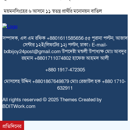
ময়মনসিংহের ৬ আসনে ১১ স্বতন্ত্র প্রার্থীর মনোনয়ন বাতিল
সম্পাদক, এল এম রফিক +8801611585656
৫৫ পুরানা পল্টন, আজাদ
সেন্টার
১২ই(লিফটের ১২) পল্টন, ঢাকা।
E-mail-
bdbijoy24post@gmail.com
উপদেষ্টা মন্ডলী
উপাধ্যক্ষ মোঃ আবদুর
রহমান +8801711074802
হাফেজ আহমদ আলী
+880 1917-472305
মোসলেহ উদ্দিন +8801867649879
মোঃ রেজাউল হক
+880 1710-
632911
All rights reserved © 2025 Themes Created by
BDITWork.com
প্রতিদিনের
bdit.com.bd