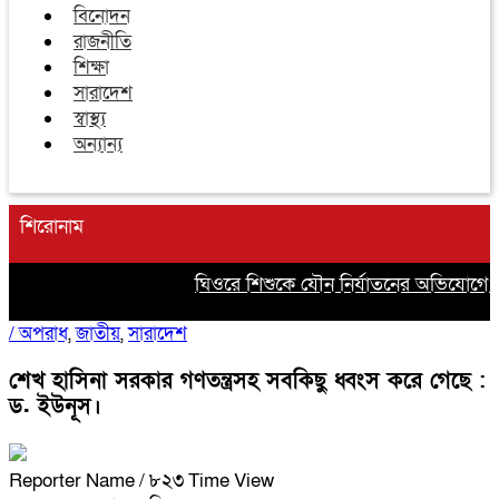
বিনোদন
রাজনীতি
শিক্ষা
সারাদেশ
স্বাস্থ্য
অন্যান্য
শিরোনাম
ঘিওরে শিশুকে যৌন নির্যাতনের অভিযোগে সৎ
/
অপরাধ
,
জাতীয়
,
সারাদেশ
শেখ হাসিনা সরকার গণতন্ত্রসহ সবকিছু ধ্বংস করে গেছে :
ড. ইউনূস।
Reporter Name
/ ৮২৩ Time View