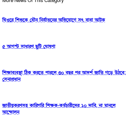
More News Of This Category
ঘিওরে শিশুকে যৌন নির্যাতনের অভিযোগে সৎ বাবা আটক
৫ আগস্ট সাধারণ ছুটি ঘোষণা
শিক্ষাব্যবস্থা ঠিক করতে পারলে ৩০ বছর পর আদর্শ জাতি গড়ে উঠবে:
সেনাপ্রধান
জাতীয়করণসহ কারিগরি শিক্ষক-কর্মচারীদের ১০ দাবি, না মানলে
আন্দোলন