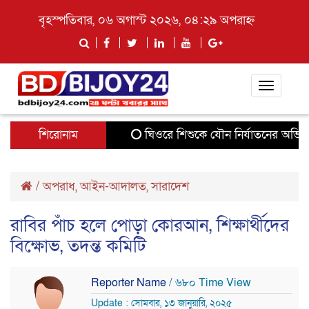
বৃহস্পতিবার, ০৬ অগাস্ট ২০২৬, ০৪:২৯ অপরাহ্ন
Toggle
navigati
শিরোনাম
ঘিওরে শিশুকে যৌন নির্যাতনের অভিযোগে
/
অপরাধ
,
আইন-আদালত
,
সারাদেশ
রাবির পাঁচ হলে পোড়া কোরআন, শিক্ষার্থীদের
বিক্ষোভ, তদন্ত কমিটি
Reporter Name
/ ৬৮০ Time View
Update : সোমবার, ১৩ জানুয়ারি, ২০২৫