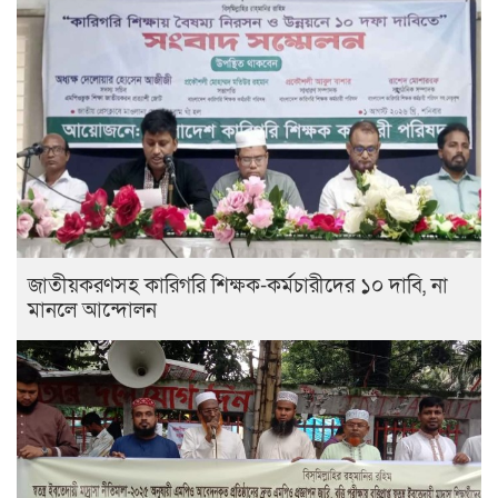
জাতীয়করণসহ কারিগরি শিক্ষক-কর্মচারীদের ১০ দাবি, না
মানলে আন্দোলন