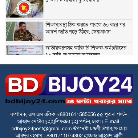
শিক্ষাব্যবস্থা ঠিক করতে পারলে ৩০ বছর পর
আদর্শ জাতি গড়ে উঠবে: সেনাপ্রধান
জাতীয়করণসহ কারিগরি শিক্ষক-কর্মচারীদের
১০ দাবি, না মানলে আন্দোলন
স্বতন্ত্র ইবতেদায়ি মাদরাসা শিক্ষকদের এমপিও
বাস্তবায়নের দাবিতে মানববন্ধন
স্বতন্ত্র ইবতেদায়ি মাদ্রাসার বেতন বন্ধের চক্রান্ত
ও মিথ্যা মামলার বিরুদ্ধে তীব্র প্রতিবাদ ও
প্রতিকার
সম্পাদক, এল এম রফিক +8801611585656
৫৫ পুরানা পল্টন,
আজাদ সেন্টার
১২ই(লিফটের ১২) পল্টন, ঢাকা।
E-mail-
পে স্কেল বাস্তবায়নে বাড়ছে উদ্বেগ ও হতাশা
bdbijoy24post@gmail.com
উপদেষ্টা মন্ডলী
উপাধ্যক্ষ মোঃ
আবদুর রহমান +8801711074802
হাফেজ আহমদ আলী