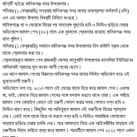
ঘটনা‌টি ঘ‌টে‌ছে মা‌নিকগ‌ঞ্জ সদর উপ‌জেলায়।
শনিবার (১ ফেব্রুয়া‌রি) সন্ধ‌্যায় মানিকগঞ্জ সদর থানার ভারপ্রাপ্ত কর্মকর্তা (ও‌সি)
এস এম আমান উল্লাহ বিষয়‌টি নি‌শ্চিত ক‌রে‌ছে।
মানিকগঞ্জে মা ও মেয়েকে বিয়ের পর অন্তরঙ্গ মুহুর্তের ছবি ও ভিডিও ছড়িয়ে দেয়ার
অভিযোগে জামাল শেখ (৩০) নামে এক যুবককে গ্রেফতার করেছে মা‌নিকগঞ্জ সদর
থানা পুলিশ।
শনিবার (১ ফেব্রুয়া‌রি) সকালে মানিকগঞ্জ সদর উপজেলার বিল ডাউলি গ্রাম থেকে
তাকে গ্রেফতার করা হয়।
গ্রেফতারকৃত জামাল শেখ রাজবাড়ী জেলার কালুখালি উপজেলার রতনদিয়া ইউনিয়নের
মালিরআট গ্রামের মৃত কবেদ আলী শেখের ছেলে।
এর আগে জামাল শেখের বিরুদ্ধে মানিকগঞ্জ সদর থানায় লিখিত অভিযোগ করে ওই
ভুক্তভোগী তরুণী।
অভিযোগে বলা হয়, ২০১৩ সালে ওই মেয়ের মাকে বিয়ে করে জামাল শেখ। এরপর
মা, ভাই, বোনকে নিয়ে জামাল শেখের সঙ্গে বসবাস করতে থাকে তারা। এক পর্যায়ে
জামাল শেখ মোবাইল ফোনে ওই তরুণী গোসল করার সময় গোপনে নগ্ন ছবি ও
ভিডিও ধারণ করে। কিছুদিন পর অভিযুক্ত জামাল ওই তরুণীকে বিয়ের প্রস্তাব
দেয়। একই সঙ্গে তাকে বিয়ে না করলে নগ্ন ছবি ও ভিডিও সামাজিক যোগাযোগ
মাধ্যমে ছড়িয়ে দেয়ার হমকি দেয়। পরে আদালতে গিয়ে এক আইনজীবির মাধ্যমে ওই
তরুণীকে বিবাহ করিতে বাধ্য করে জামাল। পরবর্তীতে জামাল শেখ ২০২২ সালে ওমান