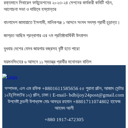
রক্তদানে লিবারেল ফাউন্ডেশনের ২০২৩-২৪ সেশনের কার্যকরী কমিটি গঠন,
আলোচনা সভা ও দায়িত্ব হস্তান্তর
বাংলাদেশ জামায়াতে ইসলামী, মানিকগঞ্জ ১ আসনে সংসদ সদস্য প্রার্থী চূড়ান্ত।
জাগ্রত আছিম গ্রন্থাগার এর ৭ম প্রতিষ্ঠাবার্ষিকী উৎযাপন
বুধবার দেশের যেসব জায়গায় বজ্রসহ বৃষ্টি হতে পারে!
ময়মনসিংহের ৬ আসনে ১১ স্বতন্ত্র প্রার্থীর মনোনয়ন বাতিল
সম্পাদক, এল এম রফিক +8801611585656
৫৫ পুরানা পল্টন, আজাদ সেন্টার
১২ই(লিফটের ১২) পল্টন, ঢাকা।
E-mail- bdbijoy24post@gmail.com
উপদেষ্টা মন্ডলী
উপাধ্যক্ষ মোঃ আবদুর রহমান +8801711074802
হাফেজ
আহমদ আলী
+880 1917-472305