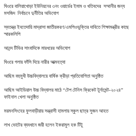
ঘিওরে বালিয়াখোড়া ইউনিয়নের ৩নং ওয়ার্ডের ইমাম ও খতিবদের সম্মানীর জন্য
মসজিদ নির্বাচনে দুর্নীতির অভিযোগ
স্বতন্ত্র ইবতেদায়ি মাদ্রাসা জাতীয়করণ/এমপিওভুক্তির দাবিতে শিক্ষামন্ত্রীর কাছে
স্মারকলিপি
আনন্দ টিভির সাংবাদিকে মারধরের অভিযোগ
ঘিওরে গলায় ফাঁসি দিয়ে নারীর আত্মহত্যা
আছিম বহুমুখী উচ্চবিদ্যালয়ে বার্ষিক ক্রীড়া প্রতিযোগিতা অনুষ্ঠিত
আছিম আইডিয়াল উচ্চ বিদ্যালয় মাঠে “টেপ টেনিস ক্রিকেট টুর্নামেন্ট-২০২৪”
ফাইনাল খেলা অনুষ্ঠিত
ময়মনসিংহের ফুলবাড়ীয়ায় সন্ত্রাসী হামলায় স্কুল ছাত্র সুজন আহত
লাখ ভোটের ব্যবধানে জয়ী হলেন ইকরামুল হক টিটু