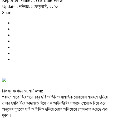
Reporter Name
/ ১৪৪৯ Time View
Update : শনিবার, ১ ফেব্রুয়ারি, ২০২৫
Share
নিজস্ব সংবাদদাতা, মা‌নিকগঞ্জ:
প্রথ‌মে মাকে বি‌য়ে প‌রে নগ্ন ছবি ও ভিডিও সামাজিক যোগাযোগ মাধ্যমে ছড়িয়ে
দেয়ার হমকি দি‌য়ে আদালতে গিয়ে এক আইনজীবির মাধ্যমে মে‌য়ে‌কে বি‌য়ে ক‌রে
অন্তরঙ্গ মুহুর্তের ছবি ও ভিডিও ছড়িয়ে দেয়ার অভিযোগে গ্রেফকার হ‌য়ে‌ছে এক
যুবক।