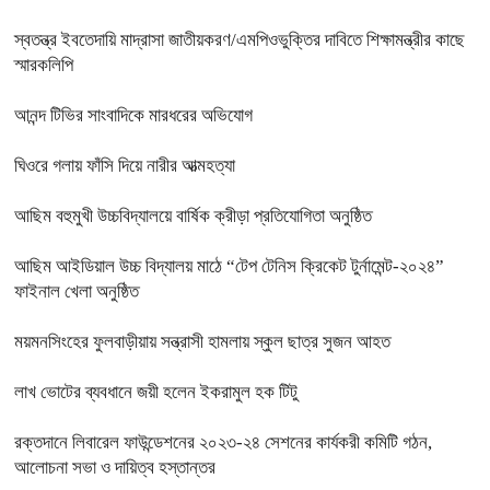
স্বতন্ত্র ইবতেদায়ি মাদ্রাসা জাতীয়করণ/এমপিওভুক্তির দাবিতে শিক্ষামন্ত্রীর কাছে
স্মারকলিপি
আনন্দ টিভির সাংবাদিকে মারধরের অভিযোগ
ঘিওরে গলায় ফাঁসি দিয়ে নারীর আত্মহত্যা
আছিম বহুমুখী উচ্চবিদ্যালয়ে বার্ষিক ক্রীড়া প্রতিযোগিতা অনুষ্ঠিত
আছিম আইডিয়াল উচ্চ বিদ্যালয় মাঠে “টেপ টেনিস ক্রিকেট টুর্নামেন্ট-২০২৪”
ফাইনাল খেলা অনুষ্ঠিত
ময়মনসিংহের ফুলবাড়ীয়ায় সন্ত্রাসী হামলায় স্কুল ছাত্র সুজন আহত
লাখ ভোটের ব্যবধানে জয়ী হলেন ইকরামুল হক টিটু
রক্তদানে লিবারেল ফাউন্ডেশনের ২০২৩-২৪ সেশনের কার্যকরী কমিটি গঠন,
আলোচনা সভা ও দায়িত্ব হস্তান্তর