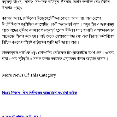
বক্তব্য রাখেন, সাধারণ সম্পাদক আমিনুল ইসলাম, মিলাদ সম্পাদক মোঃ রবিউল
ইসলাম প্রমুখ।
বক্তারা বলেন, মেডিকেল রিপ্রেজেন্টেটিভরা কোনো দালাল নয়, তারা দেশের
উচ্চশিক্ষিত ও প্রশিক্ষিত জনগোষ্ঠীর একটি গুরুত্বপূর্ণ অংশ। ওষুধ শিল্প ও জনস্বাস্থ্য
খাতে তাদের ভূমিকা অত্যন্ত গুরুত্বপূর্ণ হলেও বিভিন্ন সময় হয়রানি ও অপমানজনক
আচরণের শিকার হতে হয়। তাই তাদের পেশাগত মর্যাদা রক্ষা এবং নিরাপদ কর্মপরিবেশ
নিশ্চিত করতে সংশ্লিষ্ট কর্তৃপক্ষের প্রতি দাবি জানান তারা।
মানববন্ধনে শতাধিক ওষুধ কোম্পানির মেডিকেল রিপ্রেজেন্টেটিভ অংশ নেন। এসময়
তারা পেশার স্বীকৃতি ও সম্মান রক্ষায় সবাইকে ঐক্যবদ্ধ থাকার আহ্বান জানান।
More News Of This Category
ঘিওরে শিশুকে যৌন নির্যাতনের অভিযোগে সৎ বাবা আটক
৫ আগস্ট সাধারণ ছুটি ঘোষণা