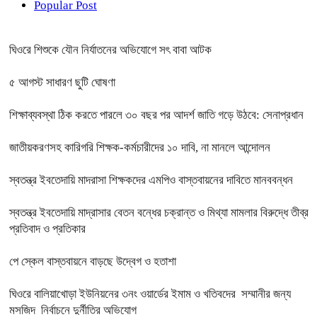
Popular Post
ঘিওরে শিশুকে যৌন নির্যাতনের অভিযোগে সৎ বাবা আটক
৫ আগস্ট সাধারণ ছুটি ঘোষণা
শিক্ষাব্যবস্থা ঠিক করতে পারলে ৩০ বছর পর আদর্শ জাতি গড়ে উঠবে: সেনাপ্রধান
জাতীয়করণসহ কারিগরি শিক্ষক-কর্মচারীদের ১০ দাবি, না মানলে আন্দোলন
স্বতন্ত্র ইবতেদায়ি মাদরাসা শিক্ষকদের এমপিও বাস্তবায়নের দাবিতে মানববন্ধন
স্বতন্ত্র ইবতেদায়ি মাদ্রাসার বেতন বন্ধের চক্রান্ত ও মিথ্যা মামলার বিরুদ্ধে তীব্র
প্রতিবাদ ও প্রতিকার
পে স্কেল বাস্তবায়নে বাড়ছে উদ্বেগ ও হতাশা
ঘিওরে বালিয়াখোড়া ইউনিয়নের ৩নং ওয়ার্ডের ইমাম ও খতিবদের সম্মানীর জন্য
মসজিদ নির্বাচনে দুর্নীতির অভিযোগ