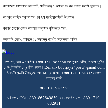
বাংলাদেশ জামায়াতে ইসলামী, মানিকগঞ্জ ১ আসনে সংসদ সদস্য প্রার্থী চূড়ান্ত।
জাগ্রত আছিম গ্রন্থাগার এর ৭ম প্রতিষ্ঠাবার্ষিকী উৎযাপন
বুধবার দেশের যেসব জায়গায় বজ্রসহ বৃষ্টি হতে পারে!
ময়মনসিংহের ৬ আসনে ১১ স্বতন্ত্র প্রার্থীর মনোনয়ন বাতিল
সম্পাদক, এল এম রফিক +8801611585656
৫৫ পুরানা পল্টন, আজাদ সেন্টার
১২ই(লিফটের ১২) পল্টন, ঢাকা।
E-mail- bdbijoy24post@gmail.com
উপদেষ্টা মন্ডলী
উপাধ্যক্ষ মোঃ আবদুর রহমান +8801711074802
হাফেজ
আহমদ আলী
+880 1917-472305
মোসলেহ উদ্দিন +8801867649879
মোঃ রেজাউল হক
+880 1710-
632911