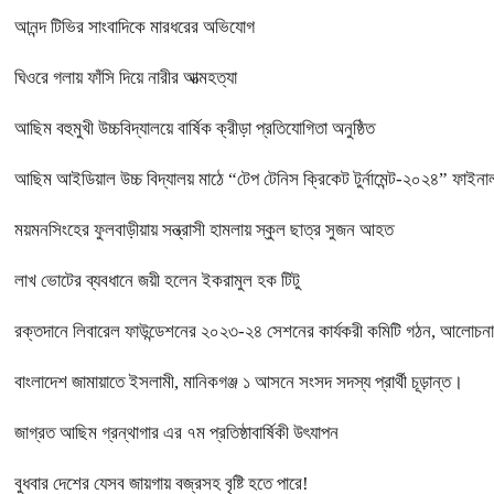
আনন্দ টিভির সাংবাদিকে মারধরের অভিযোগ
ঘিওরে গলায় ফাঁসি দিয়ে নারীর আত্মহত্যা
আছিম বহুমুখী উচ্চবিদ্যালয়ে বার্ষিক ক্রীড়া প্রতিযোগিতা অনুষ্ঠিত
আছিম আইডিয়াল উচ্চ বিদ্যালয় মাঠে “টেপ টেনিস ক্রিকেট টুর্নামেন্ট-২০২৪” ফাইনাল
ময়মনসিংহের ফুলবাড়ীয়ায় সন্ত্রাসী হামলায় স্কুল ছাত্র সুজন আহত
লাখ ভোটের ব্যবধানে জয়ী হলেন ইকরামুল হক টিটু
রক্তদানে লিবারেল ফাউন্ডেশনের ২০২৩-২৪ সেশনের কার্যকরী কমিটি গঠন, আলোচনা 
বাংলাদেশ জামায়াতে ইসলামী, মানিকগঞ্জ ১ আসনে সংসদ সদস্য প্রার্থী চূড়ান্ত।
জাগ্রত আছিম গ্রন্থাগার এর ৭ম প্রতিষ্ঠাবার্ষিকী উৎযাপন
বুধবার দেশের যেসব জায়গায় বজ্রসহ বৃষ্টি হতে পারে!