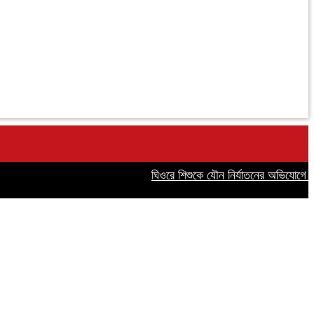
ঘিওরে শিশুকে যৌন নির্যাতনের অভিযোগে সৎ ব