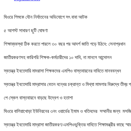
ঘিওরে শিশুকে যৌন নির্যাতনের অভিযোগে সৎ বাবা আটক
৫ আগস্ট সাধারণ ছুটি ঘোষণা
শিক্ষাব্যবস্থা ঠিক করতে পারলে ৩০ বছর পর আদর্শ জাতি গড়ে উঠবে: সেনাপ্রধান
জাতীয়করণসহ কারিগরি শিক্ষক-কর্মচারীদের ১০ দাবি, না মানলে আন্দোলন
স্বতন্ত্র ইবতেদায়ি মাদরাসা শিক্ষকদের এমপিও বাস্তবায়নের দাবিতে মানববন্ধন
স্বতন্ত্র ইবতেদায়ি মাদ্রাসার বেতন বন্ধের চক্রান্ত ও মিথ্যা মামলার বিরুদ্ধে তীব্র 
পে স্কেল বাস্তবায়নে বাড়ছে উদ্বেগ ও হতাশা
ঘিওরে বালিয়াখোড়া ইউনিয়নের ৩নং ওয়ার্ডের ইমাম ও খতিবদের সম্মানীর জন্য মসজিদ
স্বতন্ত্র ইবতেদায়ি মাদ্রাসা জাতীয়করণ/এমপিওভুক্তির দাবিতে শিক্ষামন্ত্রীর কাছে স্ম