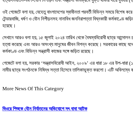
হত্যা-নির্যাতন-ধর্ষণ-যৌন নিপীড়ন এবং সন্ত্রাসী কার্যক্রমে যুক্ত থাকার দায়ে বুধ
ওই গেজেটে বলা হয়, যেহেতু বাংলাদেশের স্বাধীনতা পরবর্তী বিভিন্ন সময়ে বিশেষ করে
টেন্ডারবাজি, ধর্ষণ ও যৌন নিপীড়নসহ নানাবিধ জননিরাপত্তা বিঘ্নকারী কর্মকাণ্ডে জ
হয়েছে।
সেখানে আরও বলা হয়, ১৫ জুলাই ২০২৪ তারিখ থেকে বৈষম্যবিরোধী ছাত্র আন্দোলন চলাক
হত্যা করেছে এবং আরও অসংখ্য মানুষের জীবন বিপন্ন করেছে। সরকারের কাছে যথেষ্ট ত
কর্মকাণ্ড এবং বিভিন্ন সন্ত্রাসী কাজের সঙ্গে জড়িত রয়েছে।
গেজেটে বলা হয়, সরকার ‘সন্ত্রাসবিরোধী আইন, ২০০৯’ এর ধারা ১৮ এর উপ-ধারা (১
নামীয় ছাত্র সংগঠনকে নিষিদ্ধ সত্তা হিসেবে তালিকাভুক্ত করলো। এটি অবিলম্বে ক
More News Of This Category
ঘিওরে শিশুকে যৌন নির্যাতনের অভিযোগে সৎ বাবা আটক