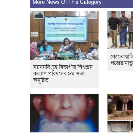
More News Of This Category
কোতোয়ালি
পরোয়ানাভু
ময়মনসিংহে বিভাগীয় শিশুশ্রম
কল্যাণ পরিষদের ৯ম সভা
অনুষ্ঠিত