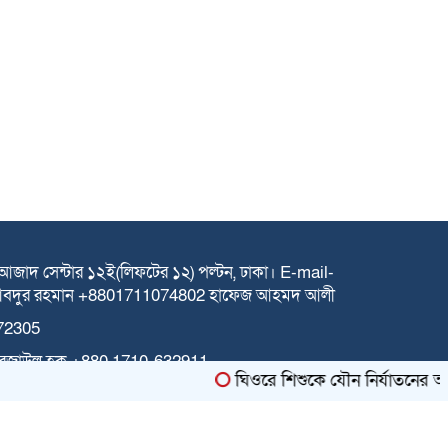
 আজাদ সেন্টার
১২ই(লিফটের ১২) পল্টন, ঢাকা।
E-mail-
 আবদুর রহমান +8801711074802
হাফেজ আহমদ আলী
72305
রেজাউল হক
+880 1710-632911
ঘিওরে শিশুকে যৌন নির্যাতনের অভি
Work.com