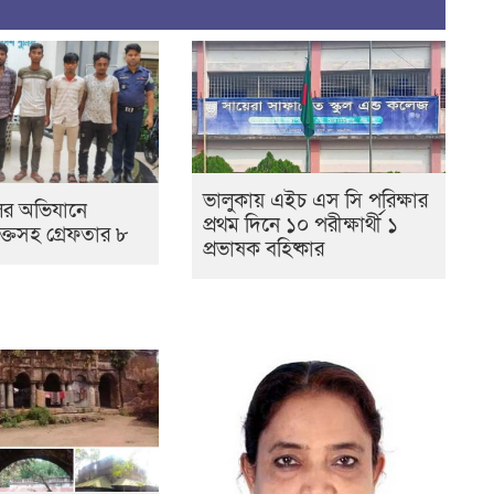
ভালুকায় এইচ এস সি পরিক্ষার
র অভিযানে
প্রথম দিনে ১০ পরীক্ষার্থী ১
ক্তসহ গ্রেফতার ৮
প্রভাষক বহিষ্কার