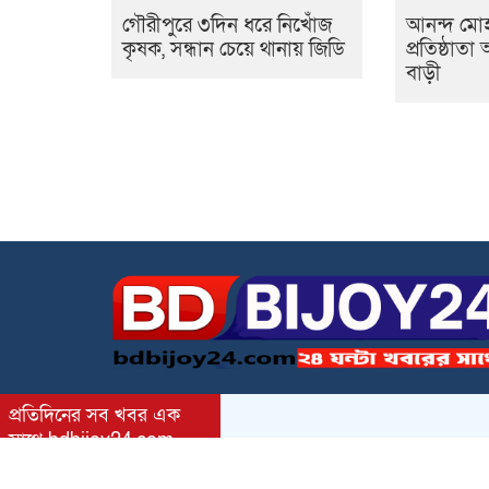
গৌরীপুরে ৩দিন ধরে নিখোঁজ
আনন্দ মো
কৃষক, সন্ধান চেয়ে থানায় জিডি
প্রতিষ্ঠাত
বাড়ী
প্রতিদিনের সব খবর এক
সাথে bdbijoy24.com