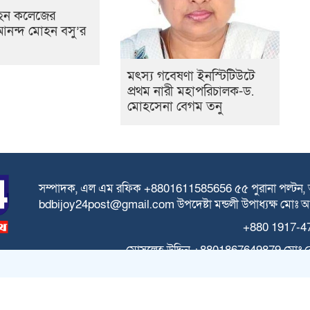
হন কলেজের
া আনন্দ মোহন বসু’র
মৎস্য গবেষণা ইনস্টিটিউটে
প্রথম নারী মহাপরিচালক-ড.
মোহসেনা বেগম তনু
সম্পাদক, এল এম রফিক +8801611585656
৫৫ পুরানা পল্টন,
bdbijoy24post@gmail.com
উপদেষ্টা মন্ডলী
উপাধ্যক্ষ মোঃ
+880 1917-4
মোসলেহ উদ্দিন +8801867649879
মোঃ 
All rights reserved © 2025 Themes Created by BDIT