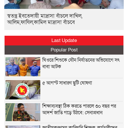
স্বতন্ত্র ইবতেদায়ী মাদ্রাসা বাঁচলে দাখিল,
আলিম,ফাযিল,কামিল মাদ্রাসা বাঁচবে
Last Update
Popular Post
ঘিওরে শিশুকে যৌন নির্যাতনের অভিযোগে সৎ
বাবা আটক
৫ আগস্ট সাধারণ ছুটি ঘোষণা
শিক্ষাব্যবস্থা ঠিক করতে পারলে ৩০ বছর পর
আদর্শ জাতি গড়ে উঠবে: সেনাপ্রধান
জাতীয়করণসহ কারিগরি শিক্ষক-কর্মচারীদের