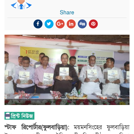
Share
স্টাফ রিপোর্টার(ফুলবাড়িয়া):
ময়মনসিংহের ফুলবাড়িয়া