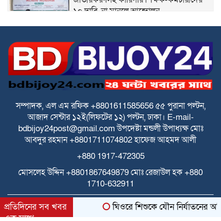
১০ দাবি, না মানলে আন্দোলন
স্বতন্ত্র ইবতেদায়ি মাদরাসা শিক্ষকদের এমপিও
বাস্তবায়নের দাবিতে মানববন্ধন
স্বতন্ত্র ইবতেদায়ি মাদ্রাসার বেতন বন্ধের চক্রান্ত
ও মিথ্যা মামলার বিরুদ্ধে তীব্র প্রতিবাদ ও
প্রতিকার
সম্পাদক, এল এম রফিক +8801611585656
৫৫ পুরানা পল্টন,
আজাদ সেন্টার
১২ই(লিফটের ১২) পল্টন, ঢাকা।
E-mail-
পে স্কেল বাস্তবায়নে বাড়ছে উদ্বেগ ও হতাশা
bdbijoy24post@gmail.com
উপদেষ্টা মন্ডলী
উপাধ্যক্ষ মোঃ
আবদুর রহমান +8801711074802
হাফেজ আহমদ আলী
+880 1917-472305
ঘিওরে বালিয়াখোড়া ইউনিয়নের ৩নং ওয়ার্ডের
ইমাম ও খতিবদের সম্মানীর জন্য মসজিদ
মোসলেহ উদ্দিন +8801867649879
মোঃ রেজাউল হক
+880
নির্বাচনে দুর্নীতির অভিযোগ
1710-632911
স্বতন্ত্র ইবতেদায়ি মাদ্রাসা জাতীয়করণ/
All rights reserved © 2025 Themes Created by
প্রতিদিনের সব খবর
ঘিওরে শিশুকে যৌন নির্যাতনের অভিয
এমপিওভুক্তির দাবিতে শিক্ষামন্ত্রীর কাছে
BDITWork.com
এক সাথে