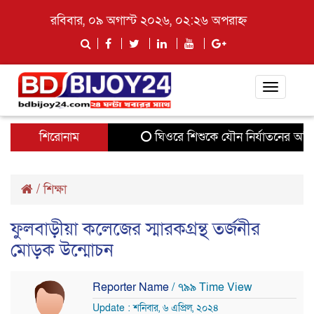
রবিবার, ০৯ অগাস্ট ২০২৬, ০২:২৬ অপরাহ্ন
Toggle
navigati
শিরোনাম
ঘিওরে শিশুকে যৌন নির্যাতনের অভিযো
/
শিক্ষা
ফুলবাড়ীয়া কলেজের স্মারকগ্রন্থ তর্জনীর
মোড়ক উন্মোচন
Reporter Name
/ ৭৯৯ Time View
Update : শনিবার, ৬ এপ্রিল, ২০২৪