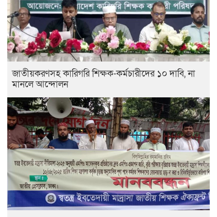
জাতীয়করণসহ কারিগরি শিক্ষক-কর্মচারীদের ১০ দাবি, না
মানলে আন্দোলন