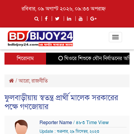
রবিবার, ০৯ অগাস্ট ২০২৬, ০৯:৩৩ অপরাহ্ন
Toggle
navigati
শিরোনাম
ঘিওরে শিশুকে যৌন নির্যাতনের অভিযোগ
/
আরো
,
রাজনীতি
ফুলবাড়ীয়ায় স্বতন্ত্র প্রার্থী মালেক সরকারের
পক্ষে গণজোয়ার
Reporter Name
/ ৪৮৩ Time View
Update : শুক্রবার, ২৯ ডিসেম্বর, ২০২৩