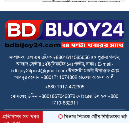
স্বতন্ত্র ইবতেদায়ি মাদ্রাসার বেতন বন্ধের চক্রান্ত
ও মিথ্যা মামলার বিরুদ্ধে তীব্র প্রতিবাদ ও প্রতিকার
পে স্কেল বাস্তবায়নে বাড়ছে উদ্বেগ ও হতাশা
ঘিওরে বালিয়াখোড়া ইউনিয়নের ৩নং ওয়ার্ডের
ইমাম ও খতিবদের সম্মানীর জন্য মসজিদ
নির্বাচনে দুর্নীতির অভিযোগ
সম্পাদক, এল এম রফিক +8801611585656
৫৫ পুরানা পল্টন,
আজাদ সেন্টার
১২ই(লিফটের ১২) পল্টন, ঢাকা।
E-mail-
স্বতন্ত্র ইবতেদায়ি মাদ্রাসা জাতীয়করণ/
bdbijoy24post@gmail.com
উপদেষ্টা মন্ডলী
উপাধ্যক্ষ মোঃ
এমপিওভুক্তির দাবিতে শিক্ষামন্ত্রীর কাছে
আবদুর রহমান +8801711074802
হাফেজ আহমদ আলী
স্মারকলিপি
+880 1917-472305
আনন্দ টিভির সাংবাদিকে মারধরের অভিযোগ
মোসলেহ উদ্দিন +8801867649879
মোঃ রেজাউল হক
+880
1710-632911
All rights reserved © 2025 Themes Created by
প্রতিদিনের সব খবর
ঘিওরে শিশুকে যৌন নির্যাতনের অভিযো
BDITWork.com
এক সাথে