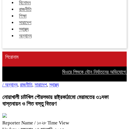
বিনোদন
রাজনীতি
শিক্ষা
সারাদেশ
স্বাস্থ্য
অন্যান্য
শিরোনাম
ঘিওরে শিশুকে যৌন নির্যাতনের অভিযোগে স
/
অন্যান্য
,
রাজনীতি
,
সারাদেশ
,
স্বাস্থ্য
নোয়াখালী চাটখিল পৌরসভায় রাষ্ট্রকাঠামো মেরামতের ৩১দফা
বাস্তবায়ন ও শিত বস্তু বিতরণ
Reporter Name
/ ১০২৮ Time View