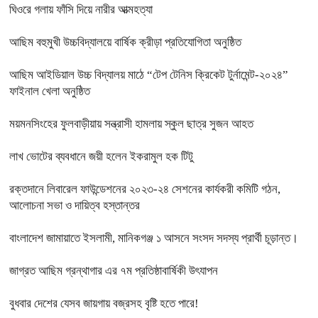
ঘিওরে গলায় ফাঁসি দিয়ে নারীর আত্মহত্যা
আছিম বহুমুখী উচ্চবিদ্যালয়ে বার্ষিক ক্রীড়া প্রতিযোগিতা অনুষ্ঠিত
আছিম আইডিয়াল উচ্চ বিদ্যালয় মাঠে “টেপ টেনিস ক্রিকেট টুর্নামেন্ট-২০২৪”
ফাইনাল খেলা অনুষ্ঠিত
ময়মনসিংহের ফুলবাড়ীয়ায় সন্ত্রাসী হামলায় স্কুল ছাত্র সুজন আহত
লাখ ভোটের ব্যবধানে জয়ী হলেন ইকরামুল হক টিটু
রক্তদানে লিবারেল ফাউন্ডেশনের ২০২৩-২৪ সেশনের কার্যকরী কমিটি গঠন,
আলোচনা সভা ও দায়িত্ব হস্তান্তর
বাংলাদেশ জামায়াতে ইসলামী, মানিকগঞ্জ ১ আসনে সংসদ সদস্য প্রার্থী চূড়ান্ত।
জাগ্রত আছিম গ্রন্থাগার এর ৭ম প্রতিষ্ঠাবার্ষিকী উৎযাপন
বুধবার দেশের যেসব জায়গায় বজ্রসহ বৃষ্টি হতে পারে!