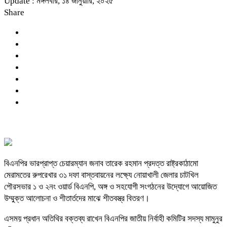
Update : মঙ্গলবার, ১৪ জানুয়ারি, ২০২৫
Share
বিএনপির ভারপ্রাপ্ত চেয়ারম্যান জনাব তারেক রহমান প্রদত্ত রাষ্ট্রকাঠামো
মেরামতের রুপরেখার ৩১ দফা বাস্তবায়নের লক্ষ্যে নোয়াখালী জেলার চাটখিল
পৌরসভার ১ ও ২নং ওয়ার্ড বিএনপি, অঙ্গ ও সহযোগী সংগঠনের উদ্যোগে আয়োজিত
উম্মুক্ত আলোচনা ও শীতার্তদের মাঝে শীতবস্ত্র বিতরণ।
এসময় প্রধান অতিথির বক্তব্য রাখেন বিএনপির জাতীয় নির্বাহী কমিটির সদস্য মামুনুর