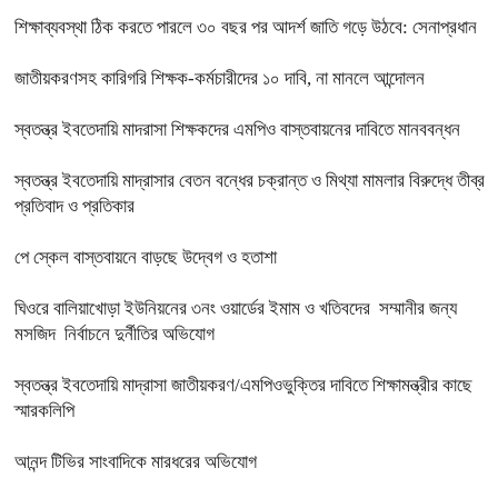
শিক্ষাব্যবস্থা ঠিক করতে পারলে ৩০ বছর পর আদর্শ জাতি গড়ে উঠবে: সেনাপ্রধান
জাতীয়করণসহ কারিগরি শিক্ষক-কর্মচারীদের ১০ দাবি, না মানলে আন্দোলন
স্বতন্ত্র ইবতেদায়ি মাদরাসা শিক্ষকদের এমপিও বাস্তবায়নের দাবিতে মানববন্ধন
স্বতন্ত্র ইবতেদায়ি মাদ্রাসার বেতন বন্ধের চক্রান্ত ও মিথ্যা মামলার বিরুদ্ধে তীব্র
প্রতিবাদ ও প্রতিকার
পে স্কেল বাস্তবায়নে বাড়ছে উদ্বেগ ও হতাশা
ঘিওরে বালিয়াখোড়া ইউনিয়নের ৩নং ওয়ার্ডের ইমাম ও খতিবদের সম্মানীর জন্য
মসজিদ নির্বাচনে দুর্নীতির অভিযোগ
স্বতন্ত্র ইবতেদায়ি মাদ্রাসা জাতীয়করণ/এমপিওভুক্তির দাবিতে শিক্ষামন্ত্রীর কাছে
স্মারকলিপি
আনন্দ টিভির সাংবাদিকে মারধরের অভিযোগ