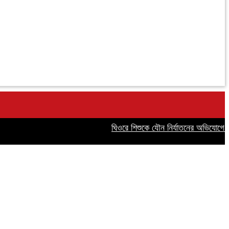
ঘিওরে শিশুকে যৌন নির্যাতনের অভিযোগে সৎ ব