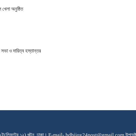
 খেলা অনুষ্ঠিত
সভা ও দায়িত্ব হস্তান্তর
২ই(লিফটের ১২) পল্টন, ঢাকা।
E-mail- bdbijoy24post@gmail.com
উপদেষ্ট