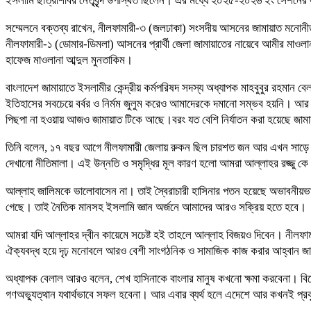
ইসলামি ছাত্রশিবির নেতৃবৃন্দ উপস্থিত ছিলেন। এর মধ্যে ২০২৫-২০২৬ ইং সেশনের
সম্মেলনে বক্তব্য রাখেন, নীলফামারী-৩ (জলঢাকা) সংসদীয় আসনের জামায়াত মনোনীত প
নীলফামারী-১ (ডোমার-ডিমলা) আসনের প্রার্থী জেলা জামায়াতের নায়েবে আমীর মাওলানা আ
হাফেজ মাওলানা আব্দুল মুনতাকিম।
বাংলাদেশ জামায়াতে ইসলামীর কেন্দ্রীয় কর্মপরিষদ সদস্য অধ্যাপক মাহবুবুর রহমান
ইতিহাসের সবচেয়ে বর্বর ও নির্মম জুলুম করেও আমাদেরকে দমানো সম্ভব হয়নি। আর 
পিছপা না হওয়ায় আজও জামায়াত টিকে আছে।বরং যত বেশি নির্যাতন করা হয়েছে জামা
তিনি বলেন, ১৭ বছর আগে নীলফামারী জেলায় রুকন ছিল চারশত জন আর এখন সাড়ে ৮শ
দেখানো নীতিমালা। এই উন্নতি ও সমৃদ্ধির মূল কারণ হলো আমরা আল্লাহর রজ্জু কে 
আল্লাহ জালিমকে ভালোবাসেন না। তাই স্বৈরাচারী হাসিনার পতন হয়েছে অভাবনীয়ভা
গেছে। তাই নৈতিক মানসহ ইসলামি জ্ঞান অর্জনে আমাদের আরও সক্রিয় হতে হবে।
আমরা যদি আল্লাহর দ্বীন কায়েমে সচেষ্ট হই তাহলে আল্লাহ বিজয়ও দিবেন। নীলফা
ঐক্যবদ্ধ হয়ে দৃঢ় মনোবলে আরও বেশী সাংগঠনিক ও সামাজিক কাজ করার আহ্বান জ
অধ্যাপক বেলাল আরও বলেন, শেখ হাসিনাকে বাংলার মানুষ কখনো ক্ষমা করবেনা। বিশ
গণঅভ্যুত্থান যথার্থভাবে সফল হবেনা। আর এবার ব্যর্থ হলে এদেশে আর কখনই প্রকৃত