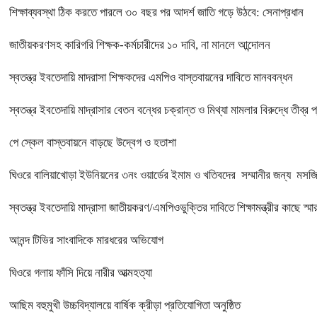
শিক্ষাব্যবস্থা ঠিক করতে পারলে ৩০ বছর পর আদর্শ জাতি গড়ে উঠবে: সেনাপ্রধান
জাতীয়করণসহ কারিগরি শিক্ষক-কর্মচারীদের ১০ দাবি, না মানলে আন্দোলন
স্বতন্ত্র ইবতেদায়ি মাদরাসা শিক্ষকদের এমপিও বাস্তবায়নের দাবিতে মানববন্ধন
স্বতন্ত্র ইবতেদায়ি মাদ্রাসার বেতন বন্ধের চক্রান্ত ও মিথ্যা মামলার বিরুদ্ধে তীব্র 
পে স্কেল বাস্তবায়নে বাড়ছে উদ্বেগ ও হতাশা
ঘিওরে বালিয়াখোড়া ইউনিয়নের ৩নং ওয়ার্ডের ইমাম ও খতিবদের সম্মানীর জন্য মসজিদ
স্বতন্ত্র ইবতেদায়ি মাদ্রাসা জাতীয়করণ/এমপিওভুক্তির দাবিতে শিক্ষামন্ত্রীর কাছে স্ম
আনন্দ টিভির সাংবাদিকে মারধরের অভিযোগ
ঘিওরে গলায় ফাঁসি দিয়ে নারীর আত্মহত্যা
আছিম বহুমুখী উচ্চবিদ্যালয়ে বার্ষিক ক্রীড়া প্রতিযোগিতা অনুষ্ঠিত