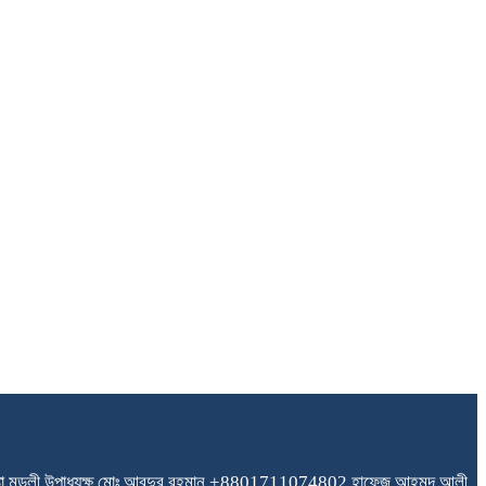
া মন্ডলী
উপাধ্যক্ষ মোঃ আবদুর রহমান +8801711074802
হাফেজ আহমদ আলী