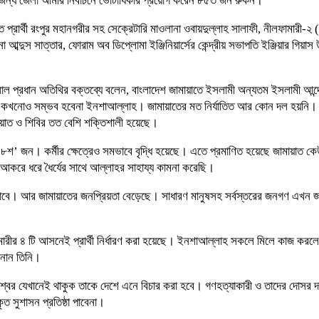
 জন্য জেলা আমীর নির্বাচনে ভোটাধিকার প্রয়োগ করেন ৮৫৩ জন রুকন।
্রার্থী রংপুর মহানগরীর সহ সেক্রেটারি মাওলানা ওবায়দুল্লাহ সালাফী, নীলফামারী-২
ব্দুস সাত্তার, ফোরাম অব ডিপ্লোমা ইঞ্জিনিয়ার্সের কেন্দ্রীয় সভাপতি ইঞ্জিয়ার গিয়া
 বেলাল প্রধান অতিথির বক্তব্যে বলেন, বাংলাদেশ জামায়াতে ইসলামী অন্যতম ইসলামী 
কখনোও সম্ভব হবেনা ইনশাআল্লাহ। জামায়াতের মত নির্যাতিত আর কোন দল হয়নি। সংগঠন
য়াত ও শিবির তত বেশি শক্তিশালী হয়েছে।
’ জন। কর্মীর ক্ষেত্রেও সমভাবে বৃদ্ধি হয়েছে। এতে প্রমাণিত হয়েছে জামায়াত 
আকরে ধরে ধৈর্যের সাথে আল্লাহর সাহায্য কামনা করেছি।
বে। আর জামায়াতের জনপ্রিয়তা বেড়েছে। সাধারণ মানুষসহ সর্বস্তরের জনগণ এখন জা
মারীর ৪ টি আসনেই প্রার্থী নির্ধারণ করা হয়েছে। ইনশাআল্লাহ সকলে মিলে কাজ কর
ানান তিনি।
্বের যেখানেই থাকুক তাকে দেশে এনে বিচার করা হবে। গণহত্যাকারী ও তাদের দোসর দ
 সুশাসন প্রতিষ্ঠা পাবেনা।