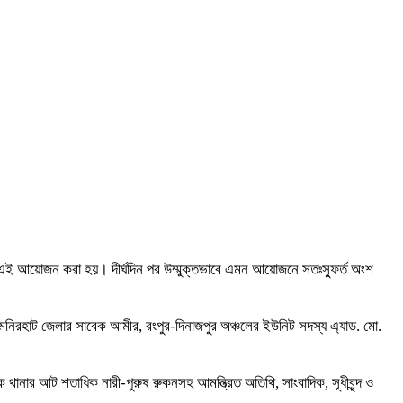
ে এই আয়োজন করা হয়। দীর্ঘদিন পর উম্মুক্তভাবে এমন আয়োজনে সতঃস্ফুর্ত অংশ
লমনিরহাট জেলার সাবেক আমীর, রংপুর-দিনাজপুর অঞ্চলের ইউনিট সদস্য এ্যাড. মো.
থানার আট শতাধিক নারী-পুরুষ রুকনসহ আমন্ত্রিত অতিথি, সাংবাদিক, সূধীবৃন্দ ও