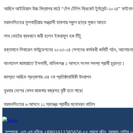
আছিম আইডিয়াল উচ্চ বিদ্যালয় মাঠে “টেপ টেনিস ক্রিকেট টুর্নামেন্ট-২০২৪” ফাইনাল
ময়মনসিংহের ফুলবাড়ীয়ায় সন্ত্রাসী হামলায় স্কুল ছাত্র সুজন আহত
লাখ ভোটের ব্যবধানে জয়ী হলেন ইকরামুল হক টিটু
রক্তদানে লিবারেল ফাউন্ডেশনের ২০২৩-২৪ সেশনের কার্যকরী কমিটি গঠন, আলোচনা 
বাংলাদেশ জামায়াতে ইসলামী, মানিকগঞ্জ ১ আসনে সংসদ সদস্য প্রার্থী চূড়ান্ত।
জাগ্রত আছিম গ্রন্থাগার এর ৭ম প্রতিষ্ঠাবার্ষিকী উৎযাপন
বুধবার দেশের যেসব জায়গায় বজ্রসহ বৃষ্টি হতে পারে!
ময়মনসিংহের ৬ আসনে ১১ স্বতন্ত্র প্রার্থীর মনোনয়ন বাতিল
সম্পাদক, এল এম রফিক +8801611585656
৫৫ পুরানা পল্টন, আজাদ সেন্টার
১