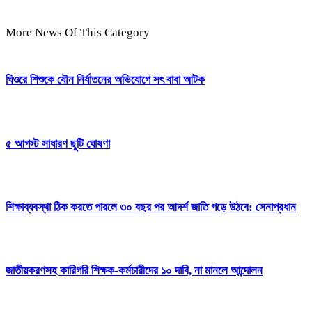
More News Of This Category
ঘিওরে শিশুকে যৌন নির্যাতনের অভিযোগে সৎ বাবা আটক
৫ আগস্ট সাধারণ ছুটি ঘোষণা
শিক্ষাব্যবস্থা ঠিক করতে পারলে ৩০ বছর পর আদর্শ জাতি গড়ে উঠবে: সেনাপ্রধান
জাতীয়করণসহ কারিগরি শিক্ষক-কর্মচারীদের ১০ দাবি, না মানলে আন্দোলন