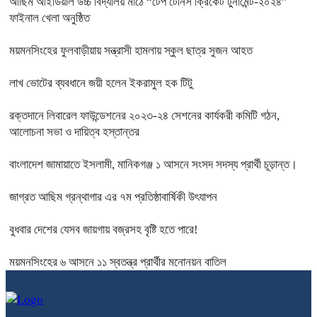
আছিম আইডিয়াল উচ্চ বিদ্যালয় মাঠে “টেপ টেনিস ক্রিকেট টুর্নামেন্ট-২০২৪”
ফাইনাল খেলা অনুষ্ঠিত
ময়মনসিংহের ফুলবাড়ীয়ায় সন্ত্রাসী হামলায় স্কুল ছাত্র সুজন আহত
লাখ ভোটের ব্যবধানে জয়ী হলেন ইকরামুল হক টিটু
রক্তদানে লিবারেল ফাউন্ডেশনের ২০২৩-২৪ সেশনের কার্যকরী কমিটি গঠন,
আলোচনা সভা ও দায়িত্ব হস্তান্তর
বাংলাদেশ জামায়াতে ইসলামী, মানিকগঞ্জ ১ আসনে সংসদ সদস্য প্রার্থী চূড়ান্ত।
জাগ্রত আছিম গ্রন্থাগার এর ৭ম প্রতিষ্ঠাবার্ষিকী উৎযাপন
বুধবার দেশের যেসব জায়গায় বজ্রসহ বৃষ্টি হতে পারে!
ময়মনসিংহের ৬ আসনে ১১ স্বতন্ত্র প্রার্থীর মনোনয়ন বাতিল