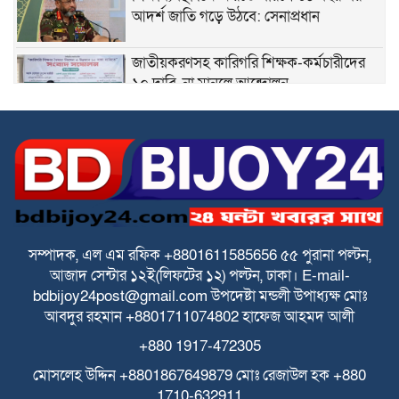
আদর্শ জাতি গড়ে উঠবে: সেনাপ্রধান
জাতীয়করণসহ কারিগরি শিক্ষক-কর্মচারীদের
১০ দাবি, না মানলে আন্দোলন
স্বতন্ত্র ইবতেদায়ি মাদরাসা শিক্ষকদের এমপিও
বাস্তবায়নের দাবিতে মানববন্ধন
স্বতন্ত্র ইবতেদায়ি মাদ্রাসার বেতন বন্ধের চক্রান্ত
ও মিথ্যা মামলার বিরুদ্ধে তীব্র প্রতিবাদ ও
প্রতিকার
সম্পাদক, এল এম রফিক +8801611585656
৫৫ পুরানা পল্টন,
আজাদ সেন্টার
১২ই(লিফটের ১২) পল্টন, ঢাকা।
E-mail-
পে স্কেল বাস্তবায়নে বাড়ছে উদ্বেগ ও হতাশা
bdbijoy24post@gmail.com
উপদেষ্টা মন্ডলী
উপাধ্যক্ষ মোঃ
আবদুর রহমান +8801711074802
হাফেজ আহমদ আলী
+880 1917-472305
ঘিওরে বালিয়াখোড়া ইউনিয়নের ৩নং ওয়ার্ডের
ইমাম ও খতিবদের সম্মানীর জন্য মসজিদ
মোসলেহ উদ্দিন +8801867649879
মোঃ রেজাউল হক
+880
নির্বাচনে দুর্নীতির অভিযোগ
1710-632911