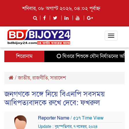
শনিবার, ০৮ অগাস্ট ২০২৬, ০৪:০২ পূর্বাহ্ন
Toggle
navigati
শিরোনাম
ঘিওরে শিশুকে যৌন নির্যাতনের অভিযো
/
জাতীয়
,
রাজনীতি
,
সারাদেশ
জনগণকে সঙ্গে নিয়ে বিএনপি সবসময়
আধিপত্যবাদকে রুখে দেবে: ফখরুল
Reporter Name
/ ৫১৭ Time View
Update : বৃহস্পতিবার, ৭ নভেম্বর, ২০২৪