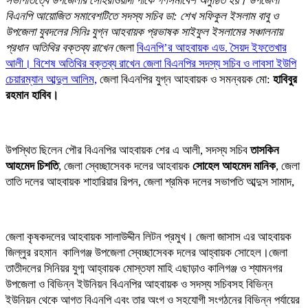
সভাপতিত্বে উপজেলার সোহরাওয়ার্দী পার্কে গণসমাবেশ অনুষ্ঠিত হয়। উপজেলা
বিএনপি আয়োজিত সমাবেশটিতে সদস্য সচিব ডা: শেখ সফিকুল ইসলাম বাবু ও
উপজেলা যুবদলের সিনিঃ যুগ্ন আহবায়ক প্রভাষক সাইফুল ইসলামের সঞ্চালনায়
প্রধান অতিথির বক্তব্য রাখেন
জেলা
বিএনপি’র আহবায়ক এড. সৈয়দ ইফতেখার
আলী। বিশেষ অতিথির বক্তব্য রাখেন জেলা বিএনপির সদস্য সচিব ও লাবসা ইউপি
চেয়ারম্যান আব্দুল আলিম,
জেলা বিএনপির যুগ্ন আহবায়ক ও সমন্বয়ক মো:
হাবিবুর
রহমান হাবিব।
উপস্থিত ছিলেন পৌর বিএনপির আহবায়ক শের এ আলী, সদস্য সচিব
তাসকিন
আহমেদ চিশতি
, জেলা স্বেচ্ছাসেবক দলের আহবায়ক
সোহেল আহমেদ মানিক
, জেলা
তাতি দলের আহবায়ক শাহারিয়ার রিপন, জেলা শ্রমিক দলের সভাপতি আব্দুস সামাদ,
জেলা কৃষকদলের আহবায়ক সালাউদ্দীন লিটন প্রমুখ। জেলা জাসাস এর আহবায়ক
জিল্লুর রহমান কালিগঞ্জ উপজেলা স্বেচ্ছাসেবক দলের আহ্বায়ক সোহেল।জেলা
তাতীদলের সিনিয়র যুগ্ম আহ্বায়ক মোস্তফা মাহি এছাড়াও কালিগঞ্জ ও শ্যামনগর
উপজেলা ও বিভিন্ন ইউনিয়ন বিএনপির আহবায়ক ও সদস্য সচিবসহ বিভিন্ন
ইউনিয়ন থেকে আগত বিএনপি এবং তার অংগ ও সহযোগী সংগঠনের বিভিন্ন পর্যায়ের