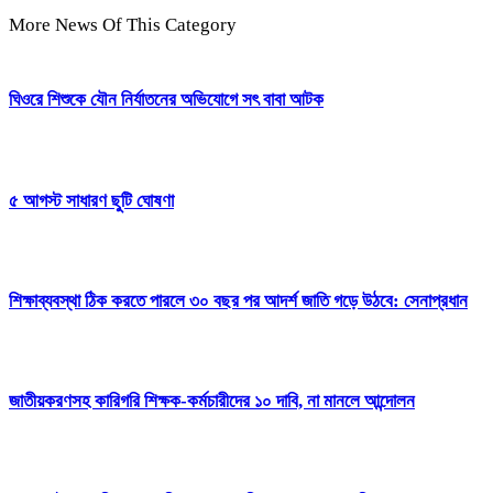
More News Of This Category
ঘিওরে শিশুকে যৌন নির্যাতনের অভিযোগে সৎ বাবা আটক
৫ আগস্ট সাধারণ ছুটি ঘোষণা
শিক্ষাব্যবস্থা ঠিক করতে পারলে ৩০ বছর পর আদর্শ জাতি গড়ে উঠবে: সেনাপ্রধান
জাতীয়করণসহ কারিগরি শিক্ষক-কর্মচারীদের ১০ দাবি, না মানলে আন্দোলন