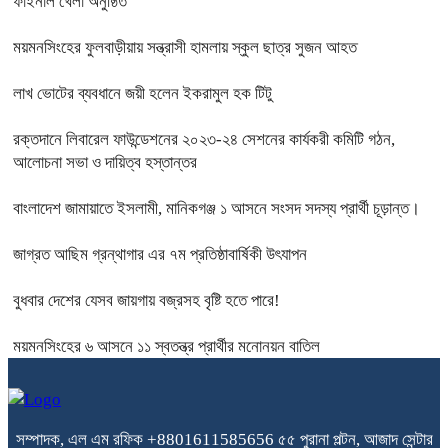
ফাইনাল খেলা অনুষ্ঠিত
ময়মনসিংহের ফুলবাড়ীয়ায় সন্ত্রাসী হামলায় স্কুল ছাত্র সুজন আহত
লাখ ভোটের ব্যবধানে জয়ী হলেন ইকরামুল হক টিটু
রক্তদানে লিবারেল ফাউন্ডেশনের ২০২৩-২৪ সেশনের কার্যকরী কমিটি গঠন,
আলোচনা সভা ও দায়িত্ব হস্তান্তর
বাংলাদেশ জামায়াতে ইসলামী, মানিকগঞ্জ ১ আসনে সংসদ সদস্য প্রার্থী চূড়ান্ত।
জাগ্রত আছিম গ্রন্থাগার এর ৭ম প্রতিষ্ঠাবার্ষিকী উৎযাপন
বুধবার দেশের যেসব জায়গায় বজ্রসহ বৃষ্টি হতে পারে!
ময়মনসিংহের ৬ আসনে ১১ স্বতন্ত্র প্রার্থীর মনোনয়ন বাতিল
সম্পাদক, এল এম রফিক +8801611585656
৫৫ পুরানা পল্টন, আজাদ সেন্টার