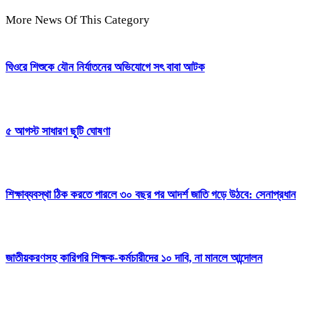
More News Of This Category
ঘিওরে শিশুকে যৌন নির্যাতনের অভিযোগে সৎ বাবা আটক
৫ আগস্ট সাধারণ ছুটি ঘোষণা
শিক্ষাব্যবস্থা ঠিক করতে পারলে ৩০ বছর পর আদর্শ জাতি গড়ে উঠবে: সেনাপ্রধান
জাতীয়করণসহ কারিগরি শিক্ষক-কর্মচারীদের ১০ দাবি, না মানলে আন্দোলন