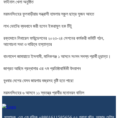
ফাইনাল খেলা অনুষ্ঠিত
ময়মনসিংহের ফুলবাড়ীয়ায় সন্ত্রাসী হামলায় স্কুল ছাত্র সুজন আহত
লাখ ভোটের ব্যবধানে জয়ী হলেন ইকরামুল হক টিটু
রক্তদানে লিবারেল ফাউন্ডেশনের ২০২৩-২৪ সেশনের কার্যকরী কমিটি গঠন,
আলোচনা সভা ও দায়িত্ব হস্তান্তর
বাংলাদেশ জামায়াতে ইসলামী, মানিকগঞ্জ ১ আসনে সংসদ সদস্য প্রার্থী চূড়ান্ত।
জাগ্রত আছিম গ্রন্থাগার এর ৭ম প্রতিষ্ঠাবার্ষিকী উৎযাপন
বুধবার দেশের যেসব জায়গায় বজ্রসহ বৃষ্টি হতে পারে!
ময়মনসিংহের ৬ আসনে ১১ স্বতন্ত্র প্রার্থীর মনোনয়ন বাতিল
সম্পাদক, এল এম রফিক +8801611585656
৫৫ পুরানা পল্টন, আজাদ সেন্টার